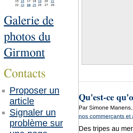
15
16
17
18
19
20
21
22
23
24
25
26
27
28
Galerie de
photos du
Girmont
Contacts
Proposer un
Qu'est-ce qu'
article
Par Simone Manens, 
Signaler un
nos commerçants et 
problème sur
Des tripes au men