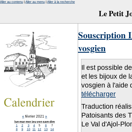
Aller au contenu
|
Aller au menu
|
Aller à la recherche
Le Petit 
Souscription L
vosgien
Il est possible d
et les bijoux de 
vosgien à l'aide 
télécharger
Calendrier
Traduction réali
Patoisants des Tr
«
février 2021
»
lun
mar
mer
jeu
ven
sam
dim
Le Val d'Ajol-Pl
1
2
3
4
5
6
7
8
9
10
11
12
13
14