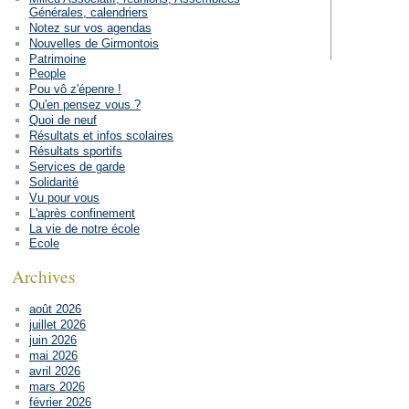
Générales, calendriers
Notez sur vos agendas
Nouvelles de Girmontois
Patrimoine
People
Pou vô z'épenre !
Qu'en pensez vous ?
Quoi de neuf
Résultats et infos scolaires
Résultats sportifs
Services de garde
Solidarité
Vu pour vous
L'après confinement
La vie de notre école
Ecole
Archives
août 2026
juillet 2026
juin 2026
mai 2026
avril 2026
mars 2026
février 2026