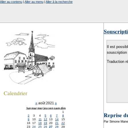
Aller au contenu
|
Aller au menu
|
Aller à la recherche
Souscripti
Il est possib
souscription
Traduction r
Calendrier
«
août 2021
»
lun
mar
mer
jeu
ven
sam
dim
1
Reprise d
2
3
4
5
6
7
8
9
10
11
12
13
14
15
Par Simone Manen
16
17
18
19
20
21
22
23
24
25
26
27
28
29