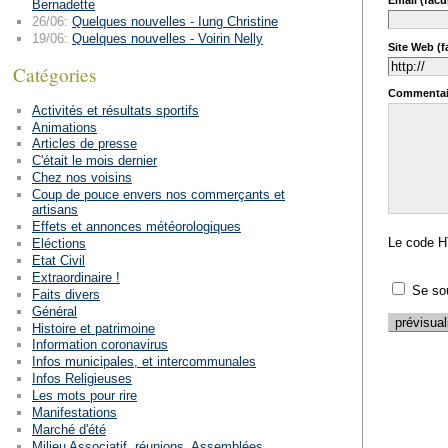
Email (facul
Bernadette
26/06:
Quelques nouvelles - Iung Christine
19/06:
Quelques nouvelles - Voirin Nelly
Site Web (fa
Catégories
Commentai
Activités et résultats sportifs
Animations
Articles de presse
C'était le mois dernier
Chez nos voisins
Coup de pouce envers nos commerçants et
artisans
Effets et annonces météorologiques
Le code H
Eléctions
Etat Civil
Extraordinaire !
Se so
Faits divers
Général
Histoire et patrimoine
Information coronavirus
Infos municipales, et intercommunales
Infos Religieuses
Les mots pour rire
Manifestations
Marché d'été
Milieu Associatif, réunions, Assemblées