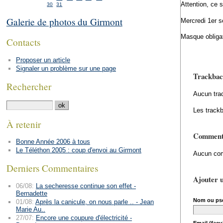
Attention, ce s
30
31
Galerie de photos du Girmont
Mercredi 1er s
Masque obligat
Contacts
Proposer un article
Signaler un problème sur une page
Trackbac
Rechercher
Aucun tra
Les trackb
À retenir
Comment
Bonne Année 2006 à tous
Le Téléthon 2005 : coup d'envoi au Girmont
Aucun com
Derniers Commentaires
Ajouter 
06/08:
La secheresse continue son effet -
Bernadette
Nom ou ps
01/08:
Après la canicule, on nous parle .. - Jean
Marie Au..
27/07:
Encore une coupure d'électricité -