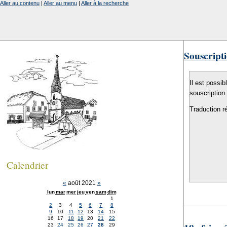
Aller au contenu
|
Aller au menu
|
Aller à la recherche
Souscripti
Il est possib
souscription
Traduction r
Calendrier
«
août 2021
»
lun
mar
mer
jeu
ven
sam
dim
1
2
3
4
5
6
7
8
9
10
11
12
13
14
15
16
17
18
19
20
21
22
23
24
25
26
27
28
29