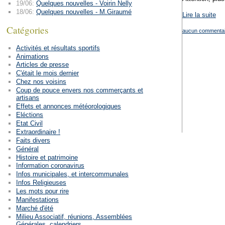
19/06:
Quelques nouvelles - Voirin Nelly
18/06:
Quelques nouvelles - M.Giraumé
Lire la suite
Catégories
aucun commentai
Activités et résultats sportifs
Animations
Articles de presse
C'était le mois dernier
Chez nos voisins
Coup de pouce envers nos commerçants et
artisans
Effets et annonces météorologiques
Eléctions
Etat Civil
Extraordinaire !
Faits divers
Général
Histoire et patrimoine
Information coronavirus
Infos municipales, et intercommunales
Infos Religieuses
Les mots pour rire
Manifestations
Marché d'été
Milieu Associatif, réunions, Assemblées
Générales, calendriers