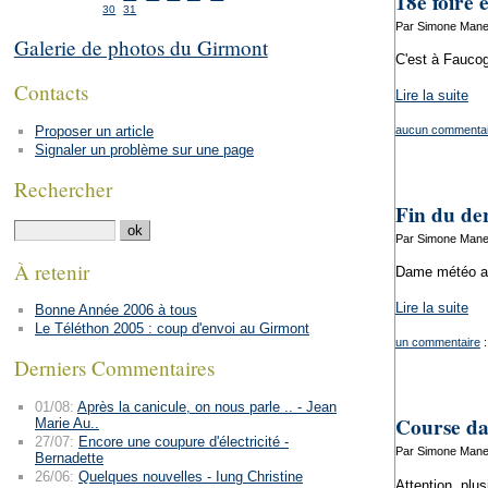
18e foire é
30
31
Par Simone Mane
Galerie de photos du Girmont
C'est à Faucog
Contacts
Lire la suite
Proposer un article
aucun commentai
Signaler un problème sur une page
Rechercher
Fin du der
Par Simone Mane
À retenir
Dame météo a s
Lire la suite
Bonne Année 2006 à tous
Le Téléthon 2005 : coup d'envoi au Girmont
un commentaire
:
Derniers Commentaires
01/08:
Après la canicule, on nous parle .. - Jean
Course dan
Marie Au..
27/07:
Encore une coupure d'électricité -
Par Simone Mane
Bernadette
26/06:
Quelques nouvelles - Iung Christine
Attention, plu