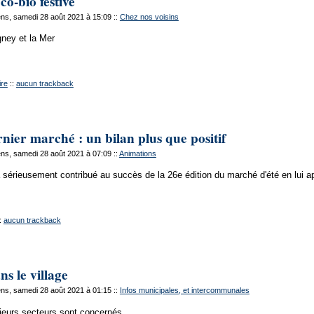
co-bio festive
ns, samedi 28 août 2021 à 15:09
::
Chez nos voisins
ney et la Mer
re
::
aucun trackback
nier marché : un bilan plus que positif
ns, samedi 28 août 2021 à 07:09
::
Animations
érieusement contribué au succès de la 26e édition du marché d'été en lui ap
:
aucun trackback
s le village
ns, samedi 28 août 2021 à 01:15
::
Infos municipales, et intercommunales
sieurs secteurs sont concernés