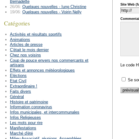
Bernadette
Site Web (fa
26/06:
Quelques nouvelles - Iung Christine
19/06:
Quelques nouvelles - Voirin Nelly
Commentai
Catégories
Activités et résultats sportifs
Animations
Articles de presse
C'était le mois dernier
Chez nos voisins
Coup de pouce envers nos commerçants et
artisans
Le code H
Effets et annonces météorologiques
Eléctions
Se so
Etat Civil
Extraordinaire !
Faits divers
Général
Histoire et patrimoine
Information coronavirus
Infos municipales, et intercommunales
Infos Religieuses
Les mots pour rire
Manifestations
Marché d'été
Milieu Associatif, réunions, Assemblées