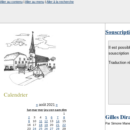
Aller au contenu
|
Aller au menu
|
Aller à la recherche
Souscripti
Il est possib
souscription
Traduction r
Calendrier
«
août 2021
»
lun
mar
mer
jeu
ven
sam
dim
1
Gilles Dir
2
3
4
5
6
7
8
9
10
11
12
13
14
15
Par Simone Manen
16
17
18
19
20
21
22
23
24
25
26
27
28
29