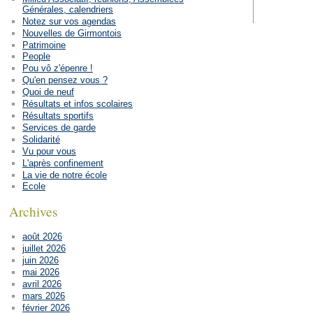
Générales, calendriers
Notez sur vos agendas
Nouvelles de Girmontois
Patrimoine
People
Pou vô z'épenre !
Qu'en pensez vous ?
Quoi de neuf
Résultats et infos scolaires
Résultats sportifs
Services de garde
Solidarité
Vu pour vous
L'après confinement
La vie de notre école
Ecole
Archives
août 2026
juillet 2026
juin 2026
mai 2026
avril 2026
mars 2026
février 2026