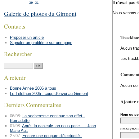
Il n'avait pas 
30
31
Galerie de photos du Girmont
Nous venons d'
Contacts
Trackbac
Proposer un article
Signaler un problème sur une page
Aucun tra
Rechercher
Les trackb
Comment
À retenir
Aucun com
Bonne Année 2006 à tous
Le Téléthon 2005 : coup d'envoi au Girmont
Ajouter 
Derniers Commentaires
Nom ou ps
06/08:
La secheresse continue son effet -
Bernadette
01/08:
Après la canicule, on nous parle .. - Jean
Email (facul
Marie Au..
27/07:
Encore une coupure d'électricité -