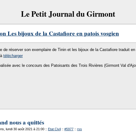
Le Petit Journal du Girmont
on Les bijoux de la Castafiore en patois vosgien
le de réserver son exemplaire de Tinin et les bijoux de la Castafiore traduit en 
 à
télécharger
éalisée avec le concours des Patoisants des Trois Rivières (Girmont Val d'Ajo
and nous a quittés
s, lundi 30 août 2021 à 21:00
::
Etat Civil
::
#5977
::
rss