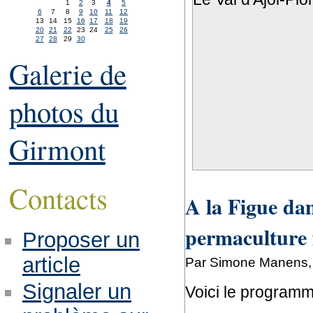
1
2
3
4
5
6
7
8
9
10
11
12
13
14
15
16
17
18
19
20
21
22
23
24
25
26
27
28
29
30
Galerie de
photos du
Girmont
Contacts
A la Figue dan
permaculture 
Proposer un
article
Par Simone Manens, 
Signaler un
Voici le programm