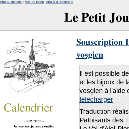
Aller au contenu
|
Aller au menu
|
Aller à la recherche
Le Petit Jo
Souscription L
vosgien
Il est possible d
et les bijoux de 
vosgien à l'aide 
télécharger
Calendrier
Traduction réali
Patoisants des Tr
«
juin 2022
»
lun
mar
mer
jeu
ven
sam
dim
Le Val d'Ajol-Pl