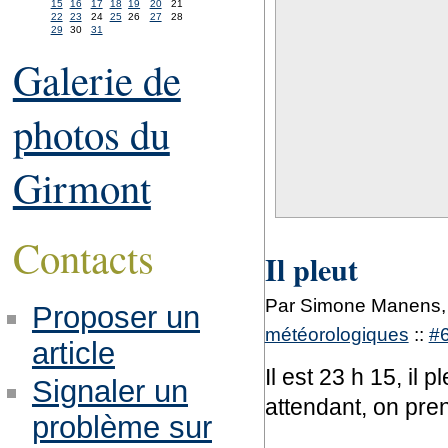
15
16
17
18
19
20
21
22
23
24
25
26
27
28
29
30
31
Galerie de
photos du
Girmont
Contacts
Il pleut
Par Simone Manens,
Proposer un
météorologiques
::
#
article
Il est 23 h 15, il
Signaler un
attendant, on pre
problème sur