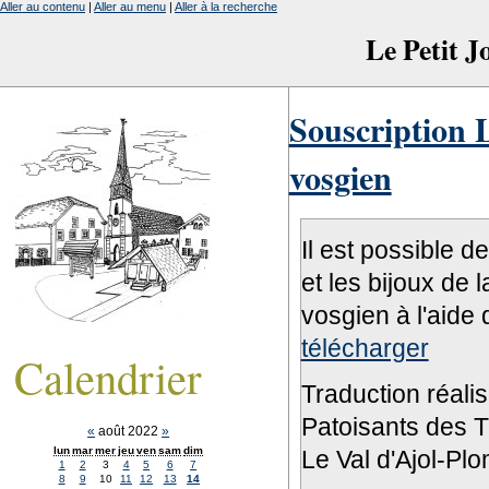
Aller au contenu
|
Aller au menu
|
Aller à la recherche
Le Petit 
Souscription L
vosgien
Il est possible d
et les bijoux de 
vosgien à l'aide 
télécharger
Calendrier
Traduction réali
Patoisants des Tr
«
août 2022
»
lun
mar
mer
jeu
ven
sam
dim
Le Val d'Ajol-Pl
1
2
3
4
5
6
7
8
9
10
11
12
13
14