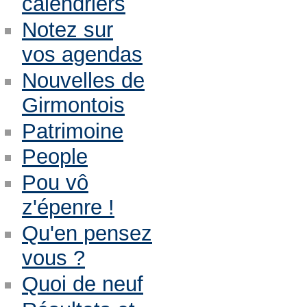
calendriers
Notez sur
vos agendas
Nouvelles de
Girmontois
Patrimoine
People
Pou vô
z'épenre !
Qu'en pensez
vous ?
Quoi de neuf