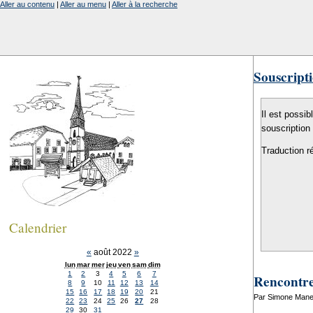
Aller au contenu
|
Aller au menu
|
Aller à la recherche
Souscripti
Il est possib
souscription
Traduction r
Calendrier
«
août 2022
»
lun
mar
mer
jeu
ven
sam
dim
1
2
3
4
5
6
7
Rencontre
8
9
10
11
12
13
14
15
16
17
18
19
20
21
Par Simone Mane
22
23
24
25
26
27
28
29
30
31