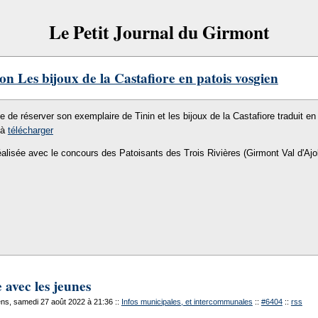
Le Petit Journal du Girmont
on Les bijoux de la Castafiore en patois vosgien
le de réserver son exemplaire de Tinin et les bijoux de la Castafiore traduit en 
 à
télécharger
éalisée avec le concours des Patoisants des Trois Rivières (Girmont Val d'Ajo
 avec les jeunes
ns, samedi 27 août 2022 à 21:36
::
Infos municipales, et intercommunales
::
#6404
::
rss