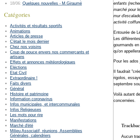
enfants (reche
18/06:
Quelques nouvelles - M.Giraumé
marché pour le
Catégories
mur d'escalade,
activité coiff
Activités et résultats sportifs
Animations
Entourée de Lé
Articles de presse
Les différente
C'était le mois dernier
gourmands en v
Chez nos voisins
qu'on appellera
Coup de pouce envers nos commerçants et
artisans
Pour les ados 
Effets et annonces météorologiques
Eléctions
Il faudrait ''
Etat Civil
rigolos, essay
Extraordinaire !
Faits divers
septembre sous
Général
Histoire et patrimoine
Voilà autant d
Information coronavirus
concernées.
Infos municipales, et intercommunales
Infos Religieuses
Les mots pour rire
Manifestations
Trackbac
Marché d'été
Milieu Associatif, réunions, Assemblées
Générales, calendriers
Aucun tra