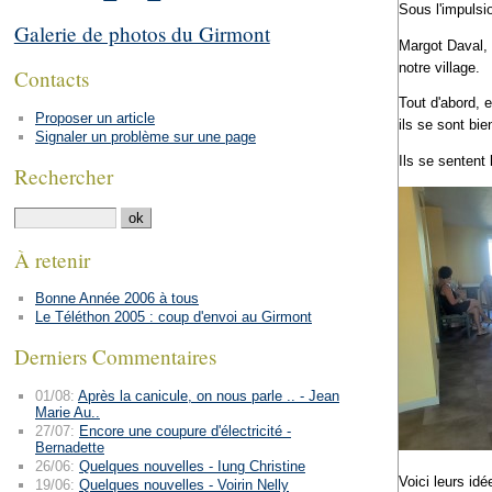
Sous l'impulsi
Galerie de photos du Girmont
Margot Daval, 
notre village.
Contacts
Tout d'abord, e
Proposer un article
ils se sont bien
Signaler un problème sur une page
Ils se sentent
Rechercher
À retenir
Bonne Année 2006 à tous
Le Téléthon 2005 : coup d'envoi au Girmont
Derniers Commentaires
01/08:
Après la canicule, on nous parle .. - Jean
Marie Au..
27/07:
Encore une coupure d'électricité -
Bernadette
26/06:
Quelques nouvelles - Iung Christine
Voici leurs id
19/06:
Quelques nouvelles - Voirin Nelly