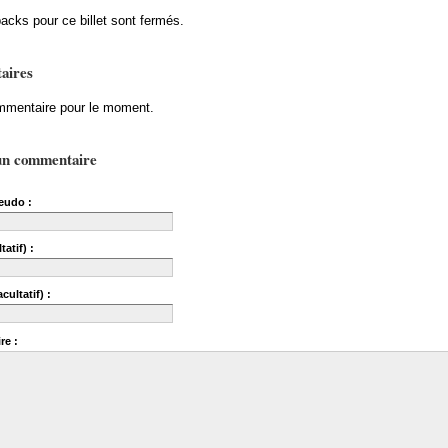
acks pour ce billet sont fermés.
aires
mentaire pour le moment.
un commentaire
eudo :
tatif) :
cultatif) :
re :