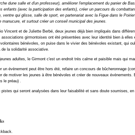
rche dune salle et d'un professeur), améliorer l'emplacement du panier de Bas
s enfants (avec la participation des enfants), créer un parcours du combattant,
 ventre qui glisse, salle de sport, en partenariat avec la Figue dans le Poirier
ure manucure, et surtout créer un conseil municipal des jeunes.
o Vincent et de Juliette Berbé, deux jeunes déjà bien impliqués dans différen
s associations girmontoises ont été présentées avec leur identité bien à elles
olontaires bénévoles, on puise dans le vivier des bénévoles existant, qui oubli
 de la solidarité associative.
jeunes adultes, le Girmont c'est un endroit très calme et paisible mais qui man
créer un évènement peut être hors été, refaire un concours de bûcheronnage (
er de motiver les jeunes à être bénévoles et créer de nouveaux événements. Es
 le préau) .
e pistes qui seront analysées dans leur faisabilité et sans doute soumises, en 
ks
ckback.