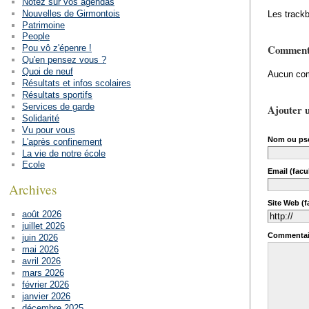
Notez sur vos agendas
Nouvelles de Girmontois
Les trackb
Patrimoine
People
Comment
Pou vô z'épenre !
Qu'en pensez vous ?
Quoi de neuf
Aucun com
Résultats et infos scolaires
Résultats sportifs
Services de garde
Ajouter 
Solidarité
Vu pour vous
Nom ou ps
L'après confinement
La vie de notre école
Ecole
Email (facul
Archives
Site Web (fa
août 2026
juillet 2026
Commentai
juin 2026
mai 2026
avril 2026
mars 2026
février 2026
janvier 2026
décembre 2025