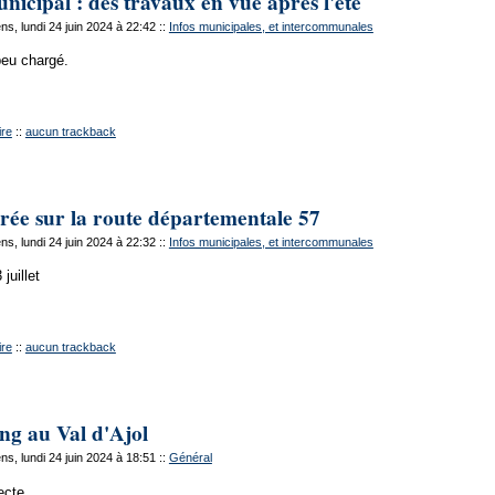
nicipal : des travaux en vue après l'été
s, lundi 24 juin 2024 à 22:42
::
Infos municipales, et intercommunales
peu chargé.
re
::
aucun trackback
rée sur la route départementale 57
s, lundi 24 juin 2024 à 22:32
::
Infos municipales, et intercommunales
juillet
re
::
aucun trackback
ng au Val d'Ajol
s, lundi 24 juin 2024 à 18:51
::
Général
ecte