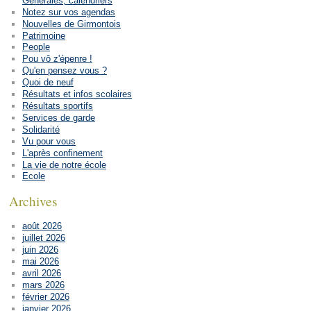
Générales, calendriers
Notez sur vos agendas
Nouvelles de Girmontois
Patrimoine
People
Pou vô z'épenre !
Qu'en pensez vous ?
Quoi de neuf
Résultats et infos scolaires
Résultats sportifs
Services de garde
Solidarité
Vu pour vous
L'après confinement
La vie de notre école
Ecole
Archives
août 2026
juillet 2026
juin 2026
mai 2026
avril 2026
mars 2026
février 2026
janvier 2026