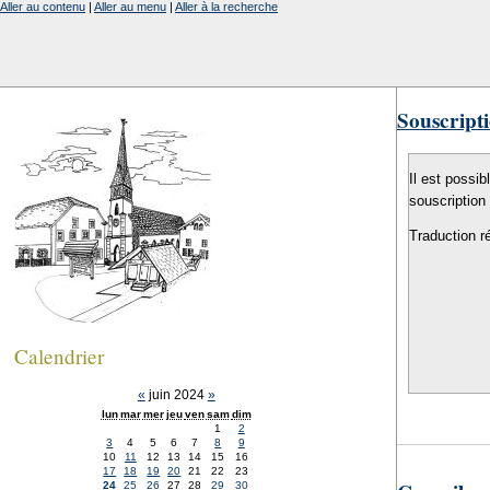
Aller au contenu
|
Aller au menu
|
Aller à la recherche
Souscripti
Il est possib
souscription
Traduction r
Calendrier
«
juin 2024
»
lun
mar
mer
jeu
ven
sam
dim
1
2
3
4
5
6
7
8
9
10
11
12
13
14
15
16
17
18
19
20
21
22
23
24
25
26
27
28
29
30