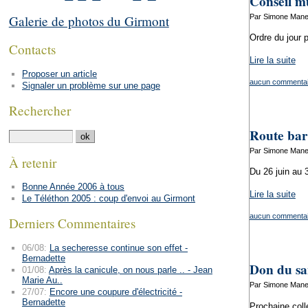
Conseil mu
Par Simone Manen
Galerie de photos du Girmont
Ordre du jour 
Contacts
Lire la suite
Proposer un article
aucun commentai
Signaler un problème sur une page
Rechercher
Route bar
Par Simone Manen
À retenir
Du 26 juin au 3 
Bonne Année 2006 à tous
Lire la suite
Le Téléthon 2005 : coup d'envoi au Girmont
aucun commentai
Derniers Commentaires
06/08:
La secheresse continue son effet -
Bernadette
Don du sa
01/08:
Après la canicule, on nous parle .. - Jean
Marie Au..
Par Simone Manen
27/07:
Encore une coupure d'électricité -
Bernadette
Prochaine coll