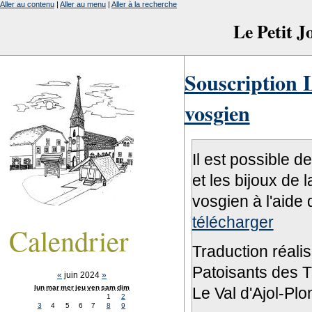
Aller au contenu
|
Aller au menu
|
Aller à la recherche
Le Petit 
Souscription L
vosgien
Il est possible d
et les bijoux de 
vosgien à l'aide 
télécharger
Calendrier
Traduction réali
Patoisants des Tr
«
juin 2024
»
lun
mar
mer
jeu
ven
sam
dim
Le Val d'Ajol-Pl
1
2
3
4
5
6
7
8
9