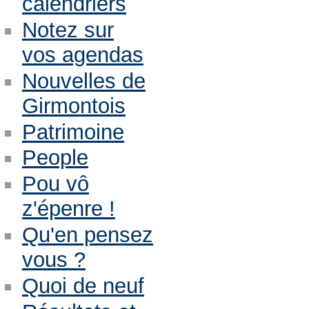
calendriers
Notez sur
vos agendas
Nouvelles de
Girmontois
Patrimoine
People
Pou vô
z'épenre !
Qu'en pensez
vous ?
Quoi de neuf