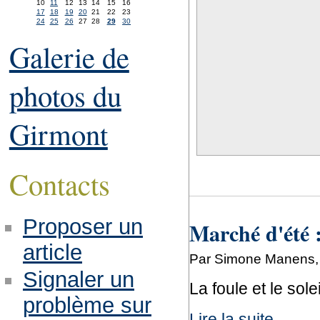
10
11
12
13
14
15
16
17
18
19
20
21
22
23
24
25
26
27
28
29
30
Galerie de
photos du
Girmont
Contacts
Proposer un
Marché d'été :
article
Par Simone Manens, 
Signaler un
La foule et le sol
problème sur
Lire la suite