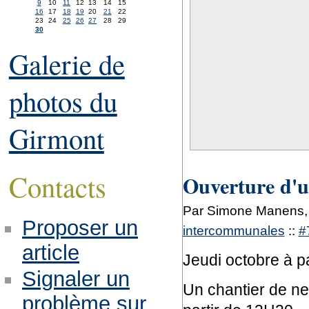
9
10
11
12
13
14
15
16
17
18
19
20
21
22
23
24
25
26
27
28
29
30
Galerie de
photos du
Girmont
Contacts
Ouverture d'u
Par Simone Manens, 
Proposer un
intercommunales
::
#
article
Jeudi octobre à p
Signaler un
Un chantier de ne
problème sur