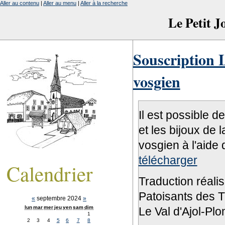
Aller au contenu
|
Aller au menu
|
Aller à la recherche
Le Petit 
Souscription L
vosgien
Il est possible d
et les bijoux de 
vosgien à l'aide 
télécharger
Calendrier
Traduction réali
Patoisants des Tr
«
septembre 2024
»
lun
mar
mer
jeu
ven
sam
dim
Le Val d'Ajol-Pl
1
2
3
4
5
6
7
8