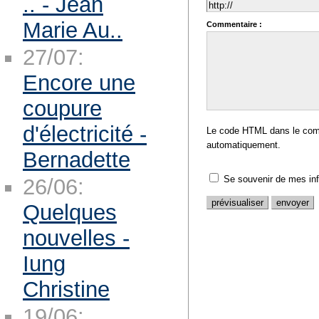
.. - Jean
Marie Au..
Commentaire :
27/07:
Encore une
coupure
d'électricité -
Le code HTML dans le comm
automatiquement.
Bernadette
Se souvenir de mes in
26/06:
Quelques
nouvelles -
Iung
Christine
19/06: