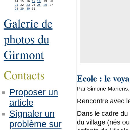
14
15
16
17
18
19
20
21
22
23
24
25
26
27
28
29
30
31
Galerie de
photos du
Girmont
Contacts
Ecole : le vo
Par Simone Manens, 
Proposer un
Rencontre avec l
article
Signaler un
Dans le cadre du 
du village (nés ou
problème sur