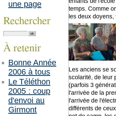
enfants de l'écol
une page
temps. Comme ont di
les deux doyens, 9
Rechercher
À retenir
Bonne Année
Les anciens se son
2006 à tous
scolarité, de leur
Le Téléthon
(parfois 3 générat
2005 : coup
l'arrivée de la pr
d'envoi au
l'arrivée de l'élec
différents de ceux 
Girmont