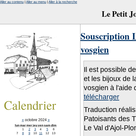
Aller au contenu
|
Aller au menu
|
Aller à la recherche
Le Petit 
Souscription L
vosgien
Il est possible d
et les bijoux de 
vosgien à l'aide 
télécharger
Calendrier
Traduction réali
Patoisants des Tr
«
octobre 2024
»
lun
mar
mer
jeu
ven
sam
dim
Le Val d'Ajol-Pl
1
2
3
4
5
6
7
8
9
10
11
12
13