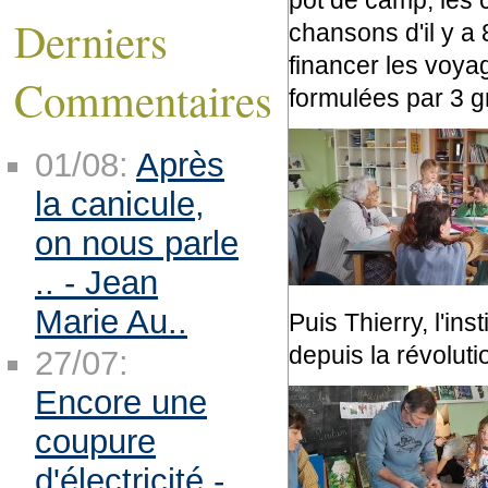
pot de camp, les c
Derniers
chansons d'il y a
financer les voyag
Commentaires
formulées par 3 g
01/08:
Après
la canicule,
on nous parle
.. - Jean
Marie Au..
Puis Thierry, l'in
depuis la révoluti
27/07:
Encore une
coupure
d'électricité -