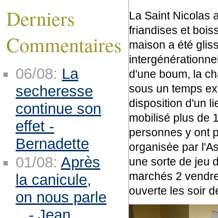
Derniers
La Saint Nicolas a
friandises et bois
Commentaires
maison a été glis
intergénérationnel
06/08:
La
d'une boum, la ch
sous un temps exé
secheresse
disposition d'un l
continue son
mobilisé plus de 
effet -
personnes y ont pa
Bernadette
organisée par l'A
01/08:
Après
une sorte de jeu d
marchés 2 vendredi
la canicule,
ouverte les soir 
on nous parle
.. - Jean