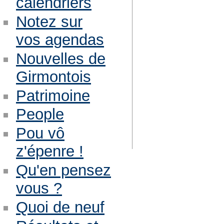
calendriers
Notez sur
vos agendas
Nouvelles de
Girmontois
Patrimoine
People
Pou vô
z'épenre !
Qu'en pensez
vous ?
Quoi de neuf