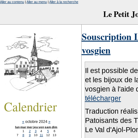
Aller au contenu
|
Aller au menu
|
Aller à la recherche
Le Petit 
Souscription L
vosgien
Il est possible d
et les bijoux de 
vosgien à l'aide 
télécharger
Calendrier
Traduction réali
Patoisants des Tr
«
octobre 2024
»
lun
mar
mer
jeu
ven
sam
dim
Le Val d'Ajol-Pl
1
2
3
4
5
6
7
8
9
10
11
12
13