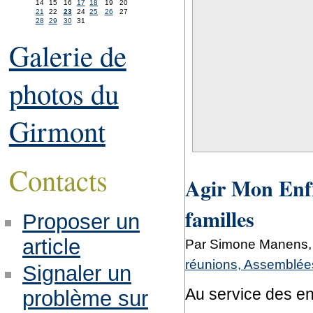
14
15
16
17
18
19
20
21
22
23
24
25
26
27
28
29
30
31
Galerie de
photos du
Girmont
Contacts
Agir Mon Enfna
familles
Proposer un
article
Par Simone Manens, 
réunions, Assemblées
Signaler un
Au service des en
problème sur