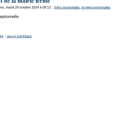
t de la mairie fermé
s, mardi 29 octobre 2024 à 09:13
::
Infos municipales, et intercommunales
ptionnelle.
re
::
aucun trackback