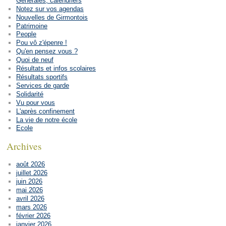
Générales, calendriers
Notez sur vos agendas
Nouvelles de Girmontois
Patrimoine
People
Pou vô z'épenre !
Qu'en pensez vous ?
Quoi de neuf
Résultats et infos scolaires
Résultats sportifs
Services de garde
Solidarité
Vu pour vous
L'après confinement
La vie de notre école
Ecole
Archives
août 2026
juillet 2026
juin 2026
mai 2026
avril 2026
mars 2026
février 2026
janvier 2026