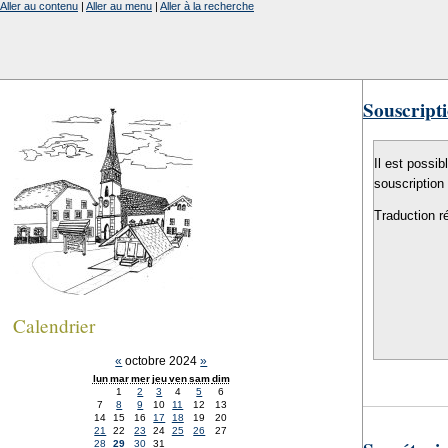
Aller au contenu
|
Aller au menu
|
Aller à la recherche
Souscripti
Il est possib
souscription
Traduction r
Calendrier
«
octobre 2024
»
lun
mar
mer
jeu
ven
sam
dim
1
2
3
4
5
6
7
8
9
10
11
12
13
14
15
16
17
18
19
20
21
22
23
24
25
26
27
28
29
30
31