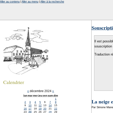
Aller au contenu
|
Aller au menu
|
Aller à la recherche
Souscripti
Il est possib
souscription
Traduction r
Calendrier
«
décembre 2024
»
lun
mar
mer
jeu
ven
sam
dim
1
La neige 
2
3
4
5
6
7
8
9
10
11
12
13
14
15
Par Simone Mane
16
17
18
19
20
21
22
23
24
25
26
27
28
29