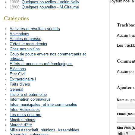
Joyeux noël à 
19/06:
Quelques nouvelles - Voirin Nelly
18/06:
Quelques nouvelles - M.Giraumé
Catégories
Trackbac
Activités et résultats sportifs
Animations
Aucun tra
Articles de presse
C'était le mois dernier
Les trackb
Chez nos voisins
Coup de pouce envers nos commerçants et
artisans
Comment
Effets et annonces météorologiques
Eléctions
Aucun com
Etat Civil
Extraordinaire !
Faits divers
Ajouter 
Général
Histoire et patrimoine
Information coronavirus
Nom ou ps
Infos municipales, et intercommunales
Infos Religieuses
Email (facul
Les mots pour rire
Manifestations
Marché d'été
Site Web (fa
Milieu Associatif, réunions, Assemblées
Générales, calendriers