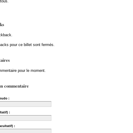
tous.
ks
ckback.
acks pour ce billet sont fermés.
aires
mentaire pour le moment.
un commentaire
eudo :
tatif) :
cultatif) :