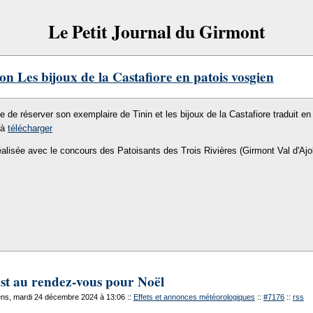
Le Petit Journal du Girmont
on Les bijoux de la Castafiore en patois vosgien
le de réserver son exemplaire de Tinin et les bijoux de la Castafiore traduit en 
 à
télécharger
éalisée avec le concours des Patoisants des Trois Rivières (Girmont Val d'Ajo
est au rendez-vous pour Noël
ns, mardi 24 décembre 2024 à 13:06
::
Effets et annonces météorologiques
::
#7176
::
rss