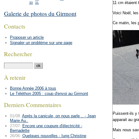
11 cm étaient 
30
31
Galerie de photos du Girmont
Voici Noël, le
Ce matin, les 
Contacts
Proposer un article
Signaler un problème sur une page
Rechercher
À retenir
Bonne Année 2006 à tous
Le Téléthon 2005 : coup d'envoi au Girmont
Derniers Commentaires
Puissent-ils y 
01/08:
Après la canicule, on nous parle .. - Jean
apparait au gra
Marie Au..
27/07:
Encore une coupure d'électricité -
Mais nous sav
Bernadette
26/06:
Quelques nouvelles - Iung Christine