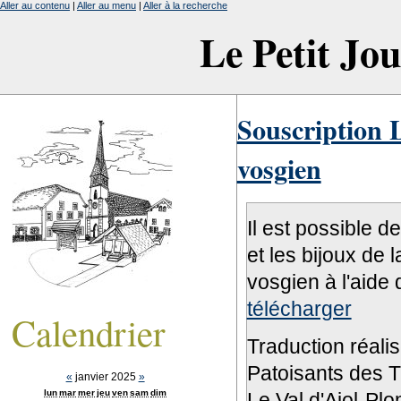
Aller au contenu
|
Aller au menu
|
Aller à la recherche
Le Petit Jo
Souscription L
vosgien
Il est possible d
et les bijoux de 
vosgien à l'aide 
télécharger
Calendrier
Traduction réali
Patoisants des Tr
«
janvier 2025
»
lun
mar
mer
jeu
ven
sam
dim
Le Val d'Ajol-Pl