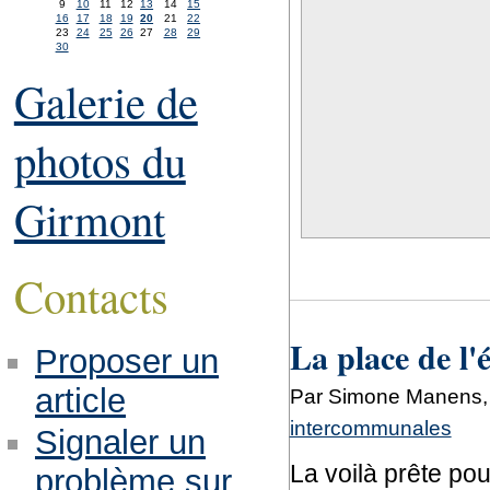
9
10
11
12
13
14
15
16
17
18
19
20
21
22
23
24
25
26
27
28
29
30
Galerie de
photos du
Girmont
Contacts
La place de l'
Proposer un
article
Par Simone Manens, 
intercommunales
Signaler un
La voilà prête pou
problème sur