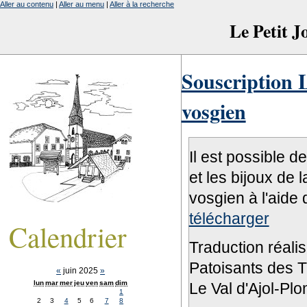
Aller au contenu
|
Aller au menu
|
Aller à la recherche
Le Petit 
Souscription L
vosgien
Il est possible d
et les bijoux de 
vosgien à l'aide 
télécharger
Calendrier
Traduction réali
Patoisants des Tr
«
juin 2025
»
lun
mar
mer
jeu
ven
sam
dim
Le Val d'Ajol-Pl
1
2
3
4
5
6
7
8