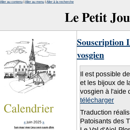
Aller au contenu
|
Aller au menu
|
Aller à la recherche
Le Petit Jo
Souscription L
vosgien
Il est possible d
et les bijoux de 
vosgien à l'aide 
télécharger
Calendrier
Traduction réali
Patoisants des Tr
«
juin 2025
»
lun
mar
mer
jeu
ven
sam
dim
Le Val d'Ajol-Pl