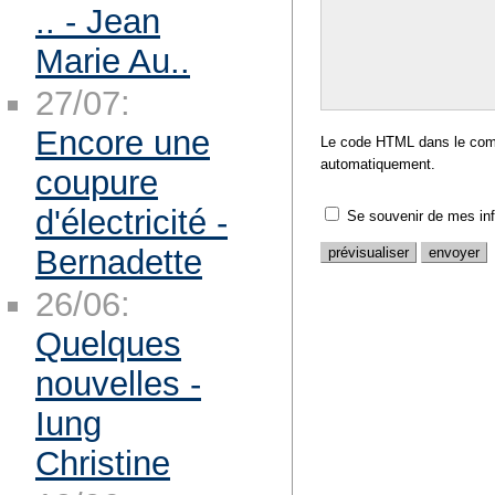
.. - Jean
Marie Au..
27/07:
Encore une
Le code HTML dans le comm
automatiquement.
coupure
d'électricité -
Se souvenir de mes in
Bernadette
26/06:
Quelques
nouvelles -
Iung
Christine