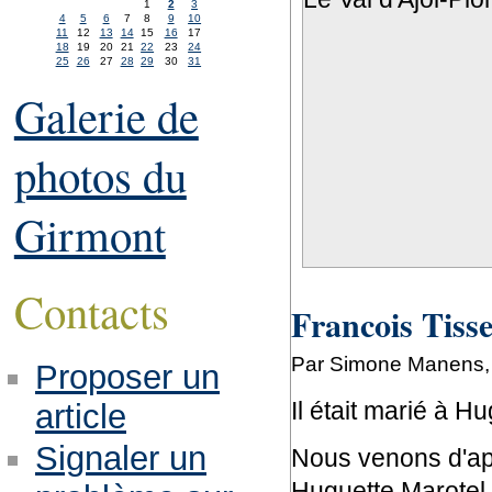
1
2
3
4
5
6
7
8
9
10
11
12
13
14
15
16
17
18
19
20
21
22
23
24
25
26
27
28
29
30
31
Galerie de
photos du
Girmont
Contacts
Francois Tisse
Par Simone Manens,
Proposer un
Il était marié à H
article
Signaler un
Nous venons d'ap
Huguette Marotel.