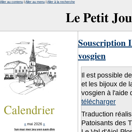
Aller au contenu
|
Aller au menu
|
Aller à la recherche
Le Petit Jo
Souscription L
vosgien
Il est possible d
et les bijoux de 
vosgien à l'aide 
télécharger
Calendrier
Traduction réali
Patoisants des Tr
«
mai 2026
»
lun
mar
mer
jeu
ven
sam
dim
Le Val d'Ajol-Pl