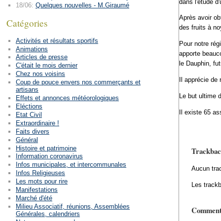
dans l'étude d'u
18/06:
Quelques nouvelles - M.Giraumé
Après avoir ob
Catégories
des fruits à n
Activités et résultats sportifs
Pour notre régi
Animations
apporte beauco
Articles de presse
le Dauphin, fu
C'était le mois dernier
Chez nos voisins
Il apprécie de 
Coup de pouce envers nos commerçants et
artisans
Le but ultime d
Effets et annonces météorologiques
Eléctions
Il existe 65 a
Etat Civil
Extraordinaire !
Faits divers
Général
Histoire et patrimoine
Trackbac
Information coronavirus
Infos municipales, et intercommunales
Aucun tra
Infos Religieuses
Les mots pour rire
Les trackb
Manifestations
Marché d'été
Milieu Associatif, réunions, Assemblées
Comment
Générales, calendriers