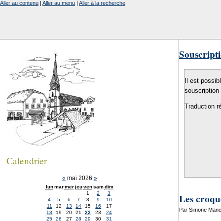
Aller au contenu
|
Aller au menu
|
Aller à la recherche
Souscripti
Il est possib
souscription
Traduction r
Calendrier
«
mai 2026
»
lun
mar
mer
jeu
ven
sam
dim
1
2
3
Les croqu
4
5
6
7
8
9
10
11
12
13
14
15
16
17
Par Simone Manen
18
19
20
21
22
23
24
25
26
27
28
29
30
31