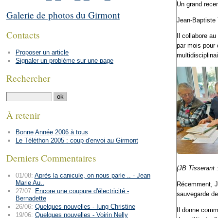
Un grand recen
Galerie de photos du Girmont
Jean-Baptiste
Contacts
Il collabore a
par mois pour 
Proposer un article
multidisciplinai
Signaler un problème sur une page
Rechercher
À retenir
Bonne Année 2006 à tous
Le Téléthon 2005 : coup d'envoi au Girmont
Derniers Commentaires
(JB Tisserant 
01/08:
Après la canicule, on nous parle .. - Jean
Marie Au..
Récemment, Jea
27/07:
Encore une coupure d'électricité -
sauvegarde de 
Bernadette
26/06:
Quelques nouvelles - Iung Christine
Il donne comme
19/06:
Quelques nouvelles - Voirin Nelly