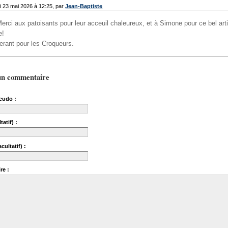
 23 mai 2026 à 12:25, par
Jean-Baptiste
erci aux patoisants pour leur acceuil chaleureux, et à Simone pour ce bel arti
e!
erant pour les Croqueurs.
un commentaire
eudo :
tatif) :
cultatif) :
re :