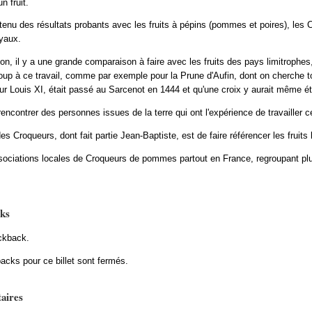
n fruit.
tenu des résultats probants avec les fruits à pépins (pommes et poires), le
oyaux.
on, il y a une grande comparaison à faire avec les fruits des pays limitrophes, 
up à ce travail, comme par exemple pour la Prune d'Aufin, dont on cherche tou
tur Louis XI, était passé au Sarcenot en 1444 et qu'une croix y aurait même é
rencontrer des personnes issues de la terre qui ont l'expérience de travailler c
es Croqueurs, dont fait partie Jean-Baptiste, est de faire référencer les fruits
ssociations locales de Croqueurs de pommes partout en France, regroupant pl
ks
ckback.
acks pour ce billet sont fermés.
aires