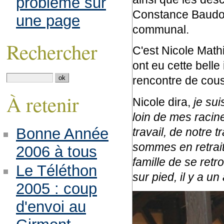
problème sur
Constance Baudou
une page
communal.
Rechercher
C'est Nicole Math
ont eu cette belle
rencontre de cous
À retenir
Nicole dira,
je su
loin de mes racin
Bonne Année
travail, de notre 
sommes en retraite 
2006 à tous
famille de se ret
Le Téléthon
sur pied, il y a un
2005 : coup
d'envoi au