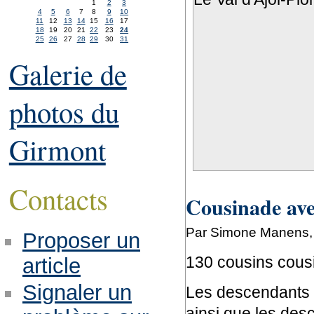
1
2
3
4
5
6
7
8
9
10
11
12
13
14
15
16
17
18
19
20
21
22
23
24
25
26
27
28
29
30
31
Galerie de
photos du
Girmont
Contacts
Cousinade ave
Par Simone Manens,
Proposer un
130 cousins cousi
article
Signaler un
Les descendants d
ainsi que les des