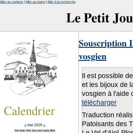
Aller au contenu
|
Aller au menu
|
Aller à la recherche
Le Petit Jo
Souscription L
vosgien
Il est possible d
et les bijoux de 
vosgien à l'aide 
télécharger
Calendrier
Traduction réali
Patoisants des Tr
«
mai 2026
»
lun
mar
mer
jeu
ven
sam
dim
Le Val d'Ajol-Pl