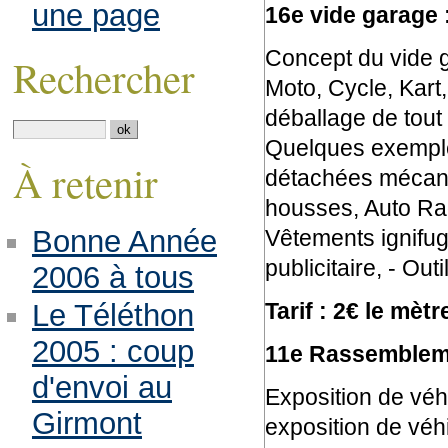
une page
16e vide garage 
Concept du vide 
Rechercher
Moto, Cycle, Kart
déballage de tout
Quelques exemples
À retenir
détachées mécani
housses, Auto Rad
Bonne Année
Vêtements ignifug
publicitaire, - Out
2006 à tous
Tarif : 2€ le mètr
Le Téléthon
2005 : coup
11e Rassemblemen
d'envoi au
Exposition de véhi
Girmont
exposition de véhi