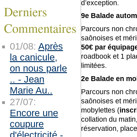
d’exception.
Derniers
9e Balade automo
Commentaires
Parcours non chr
saônoises et méri
01/08:
Après
50€ par équipag
la canicule,
roadbook et 1 pla
limitées.
on nous parle
.. - Jean
2e Balade en mo
Marie Au..
Parcours non chr
27/07:
saônoises et mérid
mobylettes (
inscr
Encore une
collation du matin
coupure
réservation, place
d'électricité -