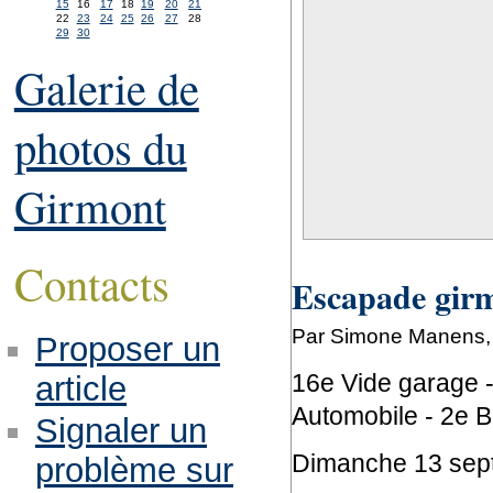
15
16
17
18
19
20
21
22
23
24
25
26
27
28
29
30
Galerie de
photos du
Girmont
Contacts
Escapade girm
Par Simone Manens, 
Proposer un
16e Vide garage 
article
Automobile - 2e B
Signaler un
Dimanche 13 septe
problème sur