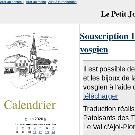
Aller au contenu
|
Aller au menu
|
Aller à la recherche
Le Petit 
Souscription L
vosgien
Il est possible d
et les bijoux de 
vosgien à l'aide 
télécharger
Calendrier
Traduction réali
Patoisants des Tr
«
juin 2026
»
lun
mar
mer
jeu
ven
sam
dim
Le Val d'Ajol-Pl
1
2
3
4
5
6
7
8
9
10
11
12
13
14