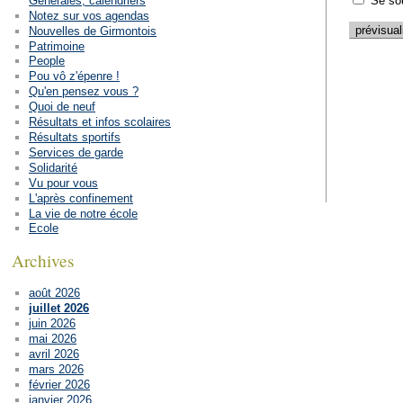
Générales, calendriers
Se so
Notez sur vos agendas
Nouvelles de Girmontois
Patrimoine
People
Pou vô z'épenre !
Qu'en pensez vous ?
Quoi de neuf
Résultats et infos scolaires
Résultats sportifs
Services de garde
Solidarité
Vu pour vous
L'après confinement
La vie de notre école
Ecole
Archives
août 2026
juillet 2026
juin 2026
mai 2026
avril 2026
mars 2026
février 2026
janvier 2026