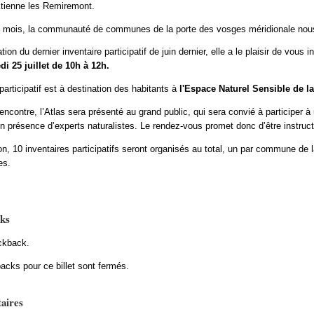
Etienne les Remiremont.
s mois, la communauté de communes de la porte des vosges méridionale nous 
ation du dernier inventaire participatif de juin dernier, elle a le plaisir de vou
i 25 juillet de 10h à 12h.
participatif est à destination des habitants à
l'Espace Naturel Sensible de l
encontre, l’Atlas sera présenté au grand public, qui sera convié à participer à
 présence d’experts naturalistes. Le rendez-vous promet donc d’être instructif
on, 10 inventaires participatifs seront organisés au total, un par commune
es.
ks
ckback.
acks pour ce billet sont fermés.
aires