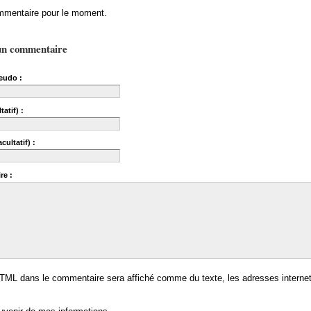
mentaire pour le moment.
un commentaire
eudo :
tatif) :
cultatif) :
re :
TML dans le commentaire sera affiché comme du texte, les adresses internet