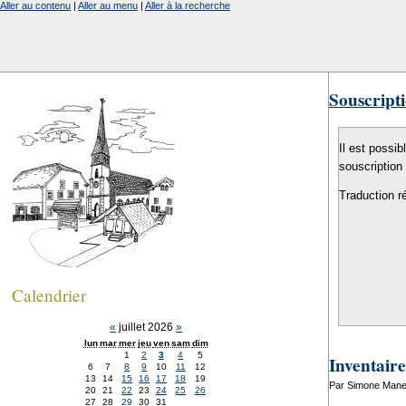
Aller au contenu
|
Aller au menu
|
Aller à la recherche
Souscripti
Il est possib
souscription
Traduction r
Calendrier
«
juillet 2026
»
lun
mar
mer
jeu
ven
sam
dim
1
2
3
4
5
Inventaire
6
7
8
9
10
11
12
13
14
15
16
17
18
19
Par Simone Manens
20
21
22
23
24
25
26
27
28
29
30
31