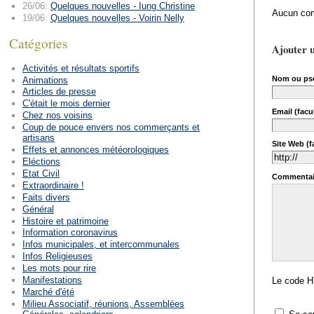
26/06:
Quelques nouvelles - Iung Christine
Aucun com
19/06:
Quelques nouvelles - Voirin Nelly
Catégories
Ajouter 
Activités et résultats sportifs
Nom ou ps
Animations
Articles de presse
C'était le mois dernier
Email (facul
Chez nos voisins
Coup de pouce envers nos commerçants et
artisans
Site Web (fa
Effets et annonces météorologiques
Eléctions
Etat Civil
Commentai
Extraordinaire !
Faits divers
Général
Histoire et patrimoine
Information coronavirus
Infos municipales, et intercommunales
Infos Religieuses
Les mots pour rire
Manifestations
Le code H
Marché d'été
Milieu Associatif, réunions, Assemblées