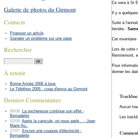
Ce sera à St 
Galerie de photos du Girmont
Il y a quelque
Contacts
Suite à l'annul
tiendra :
Samed
Proposer un article
Signaler un problème sur une page
Cet inventaire 
Rechercher
Lors de cette r
Remiremont, en
Pour informati
À retenir
donner les dat
Bonne Année 2006 à tous
Le Téléthon 2005 : coup d'envoi au Girmont
Trackbac
Derniers Commentaires
Aucun tra
06/08:
La secheresse continue son effet -
Bernadette
Les trackb
01/08:
Après la canicule, on nous parle .. - Jean
Marie Au..
27/07:
Encore une coupure d'électricité -
Comment
Bernadette