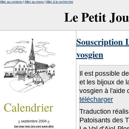
Aller au contenu
|
Aller au menu
|
Aller à la recherche
Le Petit Jo
Souscription L
vosgien
Il est possible d
et les bijoux de 
vosgien à l'aide 
télécharger
Calendrier
Traduction réali
Patoisants des Tr
«
septembre 2004
»
lun
mar
mer
jeu
ven
sam
dim
Le Val d'Ajol-Pl