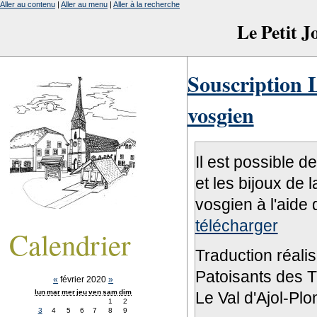
Aller au contenu
|
Aller au menu
|
Aller à la recherche
Le Petit 
Souscription L
vosgien
Il est possible d
et les bijoux de 
vosgien à l'aide 
télécharger
Calendrier
Traduction réali
Patoisants des Tr
«
février 2020
»
lun
mar
mer
jeu
ven
sam
dim
Le Val d'Ajol-Pl
1
2
3
4
5
6
7
8
9