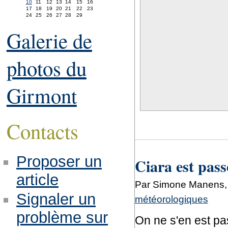
10
11
12
13
14
15
16
17
18
19
20
21
22
23
24
25
26
27
28
29
Galerie de
photos du
Girmont
Contacts
Proposer un
Ciara est pas
article
Par Simone Manens, l
Signaler un
météorologiques
problème sur
On ne s'en est pas