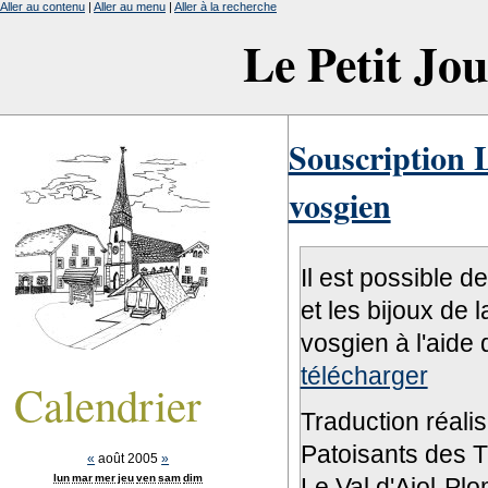
Aller au contenu
|
Aller au menu
|
Aller à la recherche
Le Petit Jo
Souscription L
vosgien
Il est possible d
et les bijoux de 
vosgien à l'aide 
télécharger
Calendrier
Traduction réali
Patoisants des Tr
«
août 2005
»
lun
mar
mer
jeu
ven
sam
dim
Le Val d'Ajol-Pl