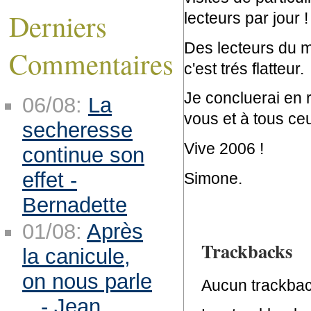
Derniers
lecteurs par jour 
Des lecteurs du mo
Commentaires
c'est trés flatteur.
Je concluerai en 
06/08:
La
vous et à tous ce
secheresse
Vive 2006 !
continue son
effet -
Simone.
Bernadette
01/08:
Après
Trackbacks
la canicule,
on nous parle
Aucun trackbac
.. - Jean