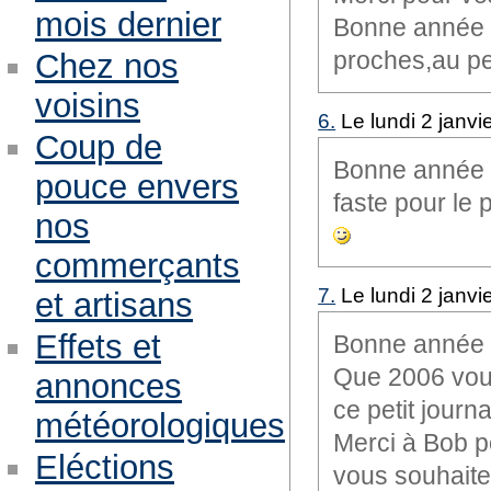
mois dernier
Bonne année e
proches,au pet
Chez nos
voisins
6.
Le lundi 2 janvi
Coup de
Bonne année à
pouce envers
faste pour le p
nos
commerçants
7.
Le lundi 2 janvi
et artisans
Effets et
Bonne année à
Que 2006 vous
annonces
ce petit journa
météorologiques
Merci à Bob po
Eléctions
vous souhaite