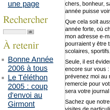
une page
chers, bonheur, sa
année puisse voir 
Rechercher
Que cela soit auss
année forte, où c
mon adresse e-mail
À retenir
pourraient y être 
scolaires, sportifs
Bonne Année
Seule, il est évid
2006 à tous
encore sur vous :
prévenez moi au m
Le Téléthon
remercie pour votr
2005 : coup
sera votre journal 
d'envoi au
Sachez que notre 
Girmont
visites de partic