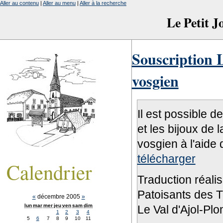
Aller au contenu
|
Aller au menu
|
Aller à la recherche
Le Petit 
Souscription L
vosgien
Il est possible d
et les bijoux de 
vosgien à l'aide 
télécharger
Calendrier
Traduction réali
Patoisants des Tr
«
décembre 2005
»
lun
mar
mer
jeu
ven
sam
dim
Le Val d'Ajol-Pl
1
2
3
4
5
6
7
8
9
10
11