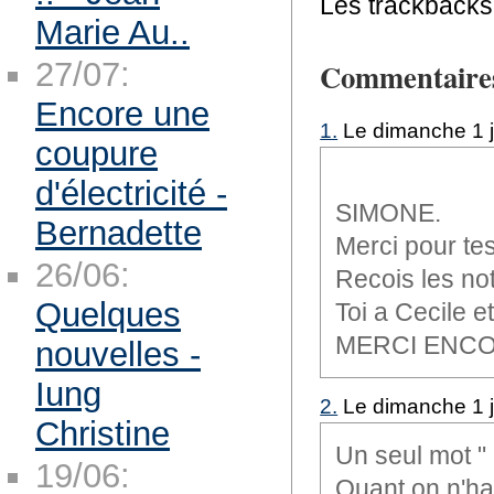
Les trackbacks 
Marie Au..
27/07:
Commentaire
Encore une
1.
Le dimanche 1 j
coupure
d'électricité -
SIMONE.
Bernadette
Merci pour te
26/06:
Recois les no
Quelques
Toi a Cecile e
MERCI ENC
nouvelles -
Iung
2.
Le dimanche 1 j
Christine
Un seul mot "
19/06:
Quant on n'hab