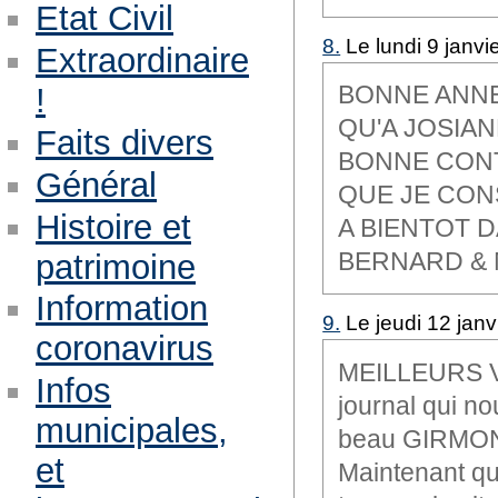
Etat Civil
8.
Le lundi 9 janvi
Extraordinaire
BONNE ANNEE
!
QU'A JOSIAN
Faits divers
BONNE CONT
Général
QUE JE CON
Histoire et
A BIENTOT D
BERNARD &
patrimoine
Information
9.
Le jeudi 12 janv
coronavirus
MEILLEURS VO
Infos
journal qui n
municipales,
beau GIRMONT 
et
Maintenant que