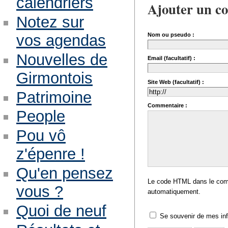
calendriers
Ajouter un c
Notez sur
vos agendas
Nom ou pseudo :
Nouvelles de
Email (facultatif) :
Girmontois
Site Web (facultatif) :
Patrimoine
Commentaire :
People
Pou vô
z'épenre !
Qu'en pensez
Le code HTML dans le comm
vous ?
automatiquement.
Quoi de neuf
Se souvenir de mes in