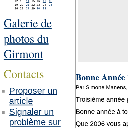
12
13
14
15
16
17
18
19
20
21
22
23
24
25
26
27
28
29
30
31
Galerie de
photos du
Girmont
Contacts
Bonne Année 
Par Simone Manens,
Proposer un
Troisième année po
article
Signaler un
Bonne année à to
problème sur
Que 2006 vous app