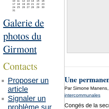
10
11
12
13
14
15
16
17
18
19
20
21
22
23
24
25
26
27
28
29
30
31
Galerie de
photos du
Girmont
Contacts
Une permanenc
Proposer un
article
Par Simone Manens, 
intercommunales
Signaler un
Congés de la secr
problème sur