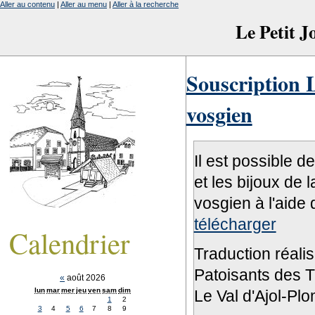
Aller au contenu
|
Aller au menu
|
Aller à la recherche
Le Petit 
Souscription L
vosgien
Il est possible d
et les bijoux de 
vosgien à l'aide 
télécharger
Calendrier
Traduction réali
Patoisants des Tr
«
août 2026
lun
mar
mer
jeu
ven
sam
dim
Le Val d'Ajol-Pl
1
2
3
4
5
6
7
8
9