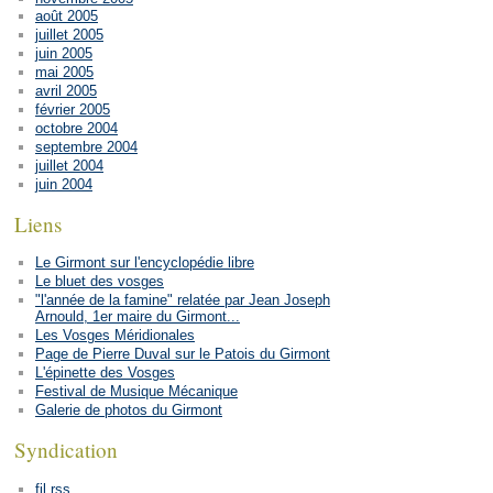
août 2005
juillet 2005
juin 2005
mai 2005
avril 2005
février 2005
octobre 2004
septembre 2004
juillet 2004
juin 2004
Liens
Le Girmont sur l'encyclopédie libre
Le bluet des vosges
"l'année de la famine" relatée par Jean Joseph
Arnould, 1er maire du Girmont...
Les Vosges Méridionales
Page de Pierre Duval sur le Patois du Girmont
L'épinette des Vosges
Festival de Musique Mécanique
Galerie de photos du Girmont
Syndication
fil rss