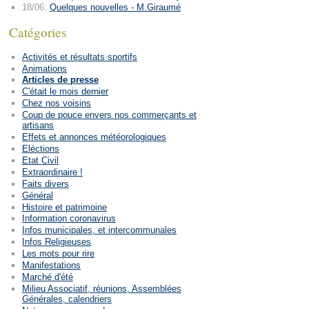
18/06:
Quelques nouvelles - M.Giraumé
Catégories
Activités et résultats sportifs
Animations
Articles de presse
C'était le mois dernier
Chez nos voisins
Coup de pouce envers nos commerçants et
artisans
Effets et annonces météorologiques
Eléctions
Etat Civil
Extraordinaire !
Faits divers
Général
Histoire et patrimoine
Information coronavirus
Infos municipales, et intercommunales
Infos Religieuses
Les mots pour rire
Manifestations
Marché d'été
Milieu Associatif, réunions, Assemblées
Générales, calendriers