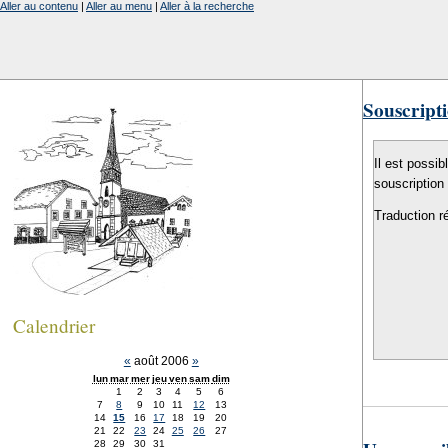
Aller au contenu
|
Aller au menu
|
Aller à la recherche
Souscripti
Il est possib
souscription
Traduction r
Calendrier
«
août 2006
»
lun
mar
mer
jeu
ven
sam
dim
1
2
3
4
5
6
7
8
9
10
11
12
13
14
15
16
17
18
19
20
21
22
23
24
25
26
27
28
29
30
31