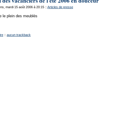
 des vacanciers de l'été 2006 en douceur
s, mardi 15 août 2006 à 20:15
::
Articles de presse
ire le plein des meublés
re
::
aucun trackback