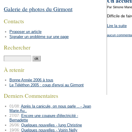
Un accueil
Par Simone Manen
Galerie de photos du Girmont
Difficile de fa
Contacts
Lire la suite
Proposer un article
aucun commentai
Signaler un problème sur une page
Rechercher
À retenir
Bonne Année 2006 à tous
Le Téléthon 2005 : coup d'envoi au Girmont
Derniers Commentaires
01/08:
Après la canicule, on nous parle .. - Jean
Marie Au..
27/07:
Encore une coupure d'électricité -
Bernadette
26/06:
Quelques nouvelles - Iung Christine
19/06:
Quelques nouvelles - Voirin Nelly