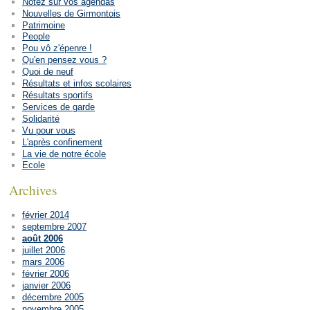
Notez sur vos agendas
Nouvelles de Girmontois
Patrimoine
People
Pou vô z'épenre !
Qu'en pensez vous ?
Quoi de neuf
Résultats et infos scolaires
Résultats sportifs
Services de garde
Solidarité
Vu pour vous
L'après confinement
La vie de notre école
Ecole
Archives
février 2014
septembre 2007
août 2006
juillet 2006
mars 2006
février 2006
janvier 2006
décembre 2005
novembre 2005