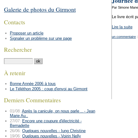
Journée d
Par Simone Manen
Galerie de photos du Girmont
Le livre écrit 
Contacts
Lire la suite
Proposer un article
un commentaire
:
Signaler un problème sur une page
Rechercher
À retenir
Bonne Année 2006 à tous
Le Téléthon 2005 : coup d'envoi au Girmont
Derniers Commentaires
01/08:
Après la canicule, on nous parle .. - Jean
Marie Au..
27/07:
Encore une coupure d'électricité -
Bernadette
26/06:
Quelques nouvelles - Iung Christine
19/06:
Quelques nouvelles - Voirin Nelly