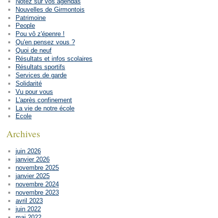
Notez sur vos agendas
Nouvelles de Girmontois
Patrimoine
People
Pou vô z'épenre !
Qu'en pensez vous ?
Quoi de neuf
Résultats et infos scolaires
Résultats sportifs
Services de garde
Solidarité
Vu pour vous
L'après confinement
La vie de notre école
Ecole
Archives
juin 2026
janvier 2026
novembre 2025
janvier 2025
novembre 2024
novembre 2023
avril 2023
juin 2022
mai 2022