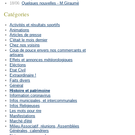
18/06:
Quelques nouvelles - M.Giraumé
Catégories
Activités et résultats sportifs
Animations
Articles de presse
C'était le mois dernier
Chez nos voisins
Coup de pouce envers nos commerçants et
artisans
Effets et annonces météorologiques
Eléctions
Etat Civil
Extraordinaire !
Faits divers
Général
Histoire et patrimoine
Information coronavirus
Infos municipales, et intercommunales
Infos Religieuses
Les mots pour rire
Manifestations
Marché d'été
Milieu Associatif, réunions, Assemblées
Générales, calendriers