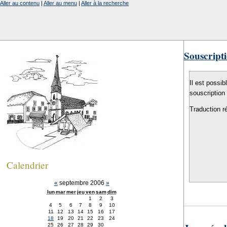
Aller au contenu
|
Aller au menu
|
Aller à la recherche
Souscripti
Il est possib
souscription
Traduction r
Calendrier
«
septembre 2006
»
lun
mar
mer
jeu
ven
sam
dim
1
2
3
4
5
6
7
8
9
10
11
12
13
14
15
16
17
18
19
20
21
22
23
24
25
26
27
28
29
30