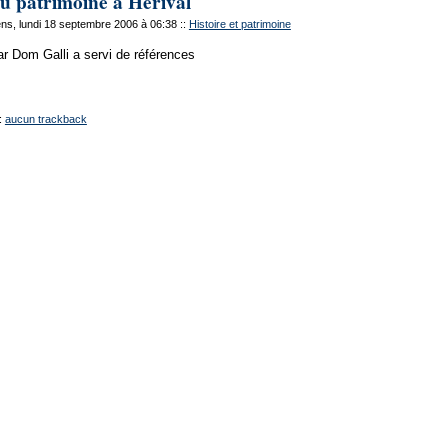
u patrimoine à Hérival
s, lundi 18 septembre 2006 à 06:38
::
Histoire et patrimoine
par Dom Galli a servi de références
:
aucun trackback