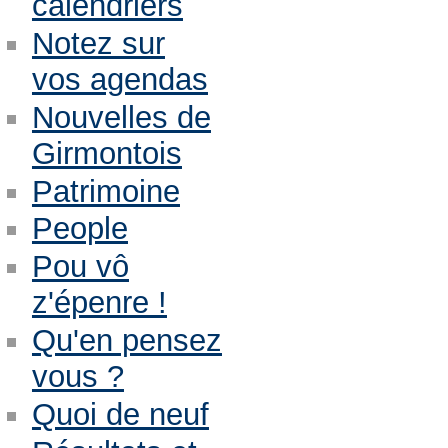
calendriers
Notez sur
vos agendas
Nouvelles de
Girmontois
Patrimoine
People
Pou vô
z'épenre !
Qu'en pensez
vous ?
Quoi de neuf