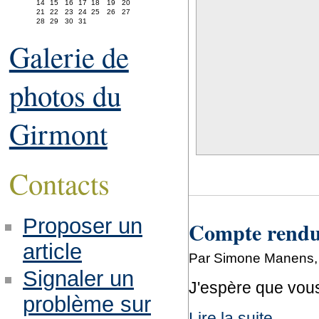
14
15
16
17
18
19
20
21
22
23
24
25
26
27
28
29
30
31
Galerie de
photos du
Girmont
Contacts
Proposer un
Compte rendu 
article
Par Simone Manens,
Signaler un
J'espère que vous 
problème sur
Lire la suite