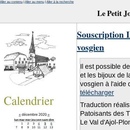
Aller au contenu
|
Aller au menu
|
Aller à la recherche
Le Petit 
Souscription L
vosgien
Il est possible d
et les bijoux de 
vosgien à l'aide 
télécharger
Calendrier
Traduction réali
Patoisants des Tr
«
décembre 2020
»
lun
mar
mer
jeu
ven
sam
dim
Le Val d'Ajol-Pl
1
2
3
4
5
6
7
8
9
10
11
12
13