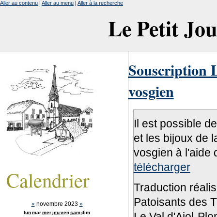
Aller au contenu
|
Aller au menu
|
Aller à la recherche
Le Petit Jo
Souscription L
vosgien
Il est possible d
et les bijoux de 
vosgien à l'aide 
télécharger
Calendrier
Traduction réali
Patoisants des Tr
«
novembre 2023
»
lun
mar
mer
jeu
ven
sam
dim
Le Val d'Ajol-Pl