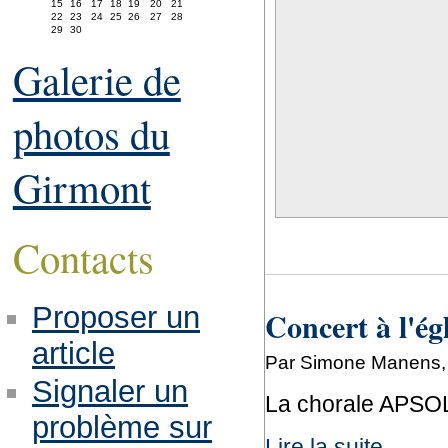
15
16
17
18
19
20
21
22
23
24
25
26
27
28
29
30
Galerie de
photos du
Girmont
Contacts
Proposer un
Concert à l'ég
article
Par Simone Manens, 
Signaler un
La chorale APSOL
problème sur
Lire la suite