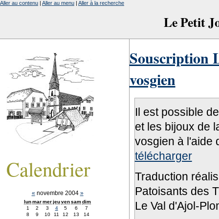
Aller au contenu
|
Aller au menu
|
Aller à la recherche
Le Petit 
Souscription L
vosgien
Il est possible d
et les bijoux de 
vosgien à l'aide 
télécharger
Calendrier
Traduction réali
Patoisants des Tr
«
novembre 2004
»
lun
mar
mer
jeu
ven
sam
dim
Le Val d'Ajol-Pl
1
2
3
4
5
6
7
8
9
10
11
12
13
14