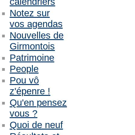
calendriers
Notez sur
vos agendas
Nouvelles de
Girmontois
Patrimoine
People
Pou vô
z'épenre !
Qu'en pensez
vous ?
Quoi de neuf