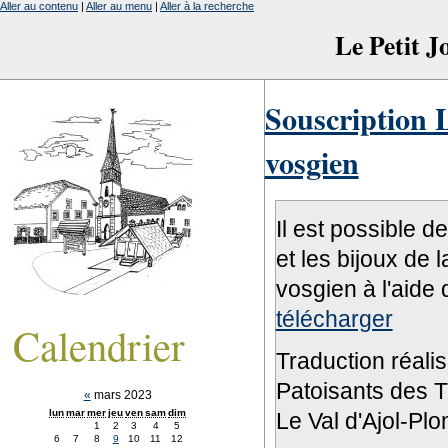
Aller au contenu
|
Aller au menu
|
Aller à la recherche
Le Petit 
Souscription L
vosgien
Il est possible d
et les bijoux de 
vosgien à l'aide 
télécharger
Calendrier
Traduction réali
Patoisants des Tr
«
mars 2023
lun
mar
mer
jeu
ven
sam
dim
Le Val d'Ajol-Pl
1
2
3
4
5
6
7
8
9
10
11
12