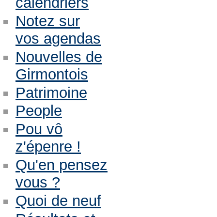
calendriers
Notez sur
vos agendas
Nouvelles de
Girmontois
Patrimoine
People
Pou vô
z'épenre !
Qu'en pensez
vous ?
Quoi de neuf