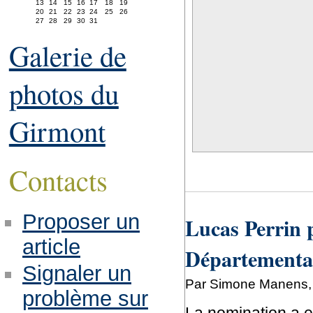
13
14
15
16
17
18
19
20
21
22
23
24
25
26
27
28
29
30
31
Galerie de
photos du
Girmont
Contacts
Proposer un
Lucas Perrin 
article
Départementa
Signaler un
Par Simone Manens, 
problème sur