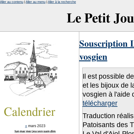
Aller au contenu
|
Aller au menu
|
Aller à la recherche
Le Petit Jo
Souscription L
vosgien
Il est possible d
et les bijoux de 
vosgien à l'aide 
télécharger
Calendrier
Traduction réali
Patoisants des Tr
«
mars 2023
lun
mar
mer
jeu
ven
sam
dim
Le Val d'Ajol-Pl