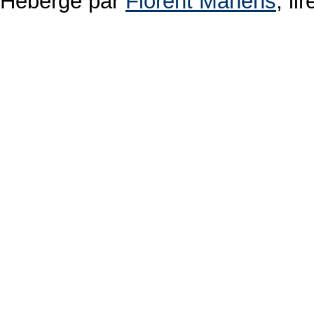
Hébergé par
Florent Manens
, l