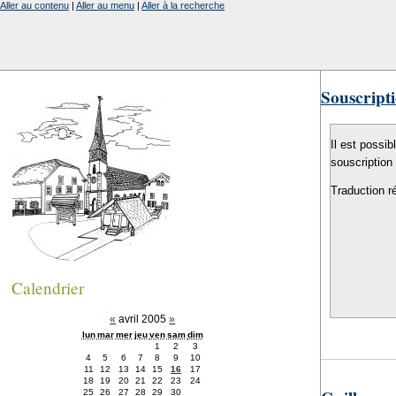
Aller au contenu
|
Aller au menu
|
Aller à la recherche
Souscripti
Il est possib
souscription
Traduction r
Calendrier
«
avril 2005
»
lun
mar
mer
jeu
ven
sam
dim
1
2
3
4
5
6
7
8
9
10
11
12
13
14
15
16
17
18
19
20
21
22
23
24
25
26
27
28
29
30