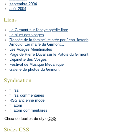
septembre 2004
août 2004
Liens
Le Girmont sur l'encyclopédie libre
Le bluet des vosges
"l'année de la famine" relatée par Jean Joseph
Arnould, 1er maire du Girmont...
Les Vosges Méridionales
Page de Pierre Duval sur le Patois du Girmont
L'épinette des Vosges
Festival de Musique Mécanique
Galerie de photos du Girmont
Syndication
fil rss
fil rss commentaires
RSS ancienne mode
fil atom
fil atom commentaires
Choix de feuilles de style
CSS
Styles CSS