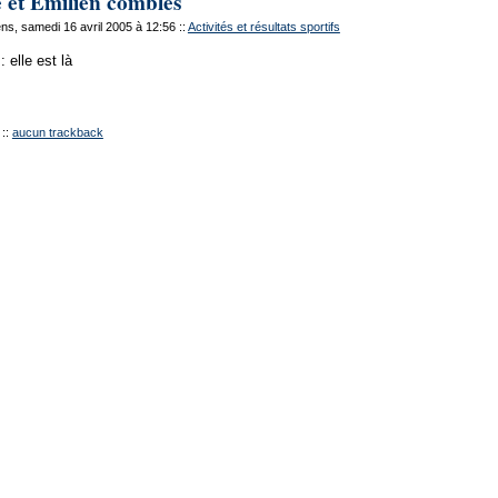
 et Emilien comblés
s, samedi 16 avril 2005 à 12:56
::
Activités et résultats sportifs
: elle est là
::
aucun trackback