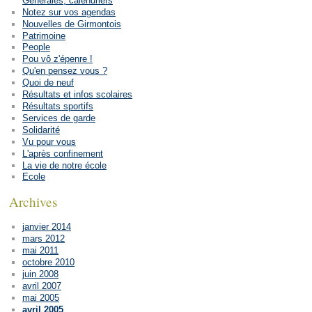
Générales, calendriers
Notez sur vos agendas
Nouvelles de Girmontois
Patrimoine
People
Pou vô z'épenre !
Qu'en pensez vous ?
Quoi de neuf
Résultats et infos scolaires
Résultats sportifs
Services de garde
Solidarité
Vu pour vous
L'après confinement
La vie de notre école
Ecole
Archives
janvier 2014
mars 2012
mai 2011
octobre 2010
juin 2008
avril 2007
mai 2005
avril 2005