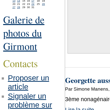
13
14
15
16
17
18
19
20
21
22
23
24
25
26
27
28
29
30
31
Galerie de
photos du
Girmont
Contacts
Proposer un
Georgette auss
article
Par Simone Manens, 
Signaler un
3ème nonagénaire 
problème sur
Lire la suite