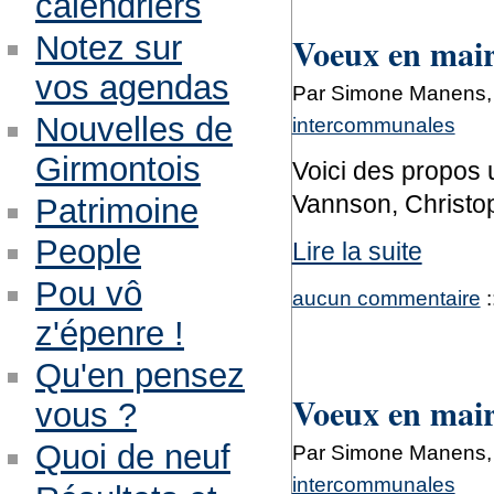
calendriers
Voeux en mairi
Notez sur
vos agendas
Par Simone Manens, l
Nouvelles de
intercommunales
Girmontois
Voici des propos 
Vannson, Christo
Patrimoine
People
Lire la suite
Pou vô
aucun commentaire
:
z'épenre !
Qu'en pensez
Voeux en mair
vous ?
Quoi de neuf
Par Simone Manens, l
intercommunales