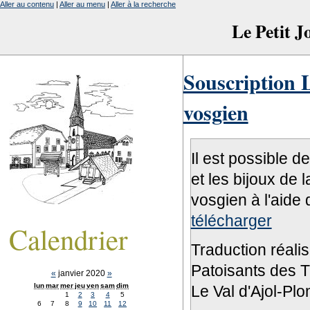
Aller au contenu
|
Aller au menu
|
Aller à la recherche
Le Petit 
Souscription L
vosgien
Il est possible d
et les bijoux de 
vosgien à l'aide 
télécharger
Calendrier
Traduction réali
Patoisants des Tr
«
janvier 2020
»
lun
mar
mer
jeu
ven
sam
dim
Le Val d'Ajol-Pl
1
2
3
4
5
6
7
8
9
10
11
12