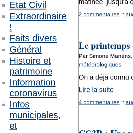
matinée, jusqu'à c
Etat Civil
Extraordinaire
2 commentaires
::
au
!
Faits divers
Le printemps est
Général
Par Simone Manens, 
Histoire et
météorologiques
patrimoine
On a déjà connu c
Information
Lire la suite
coronavirus
4 commentaires
::
au
Infos
municipales,
et
CC3R : Une ré