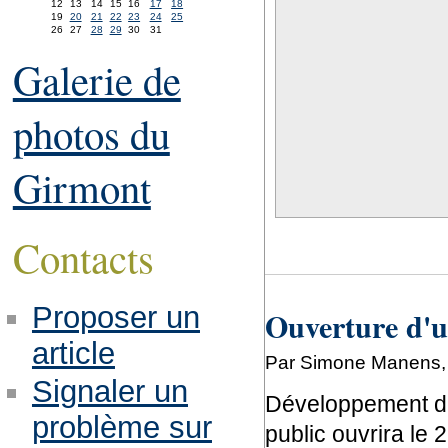
12
13
14
15
16
17
18
19
20
21
22
23
24
25
26
27
28
29
30
31
Galerie de
photos du
Girmont
Contacts
Proposer un
Ouverture d'u
article
Par Simone Manens, 
Signaler un
Développement de 
problème sur
public ouvrira le 