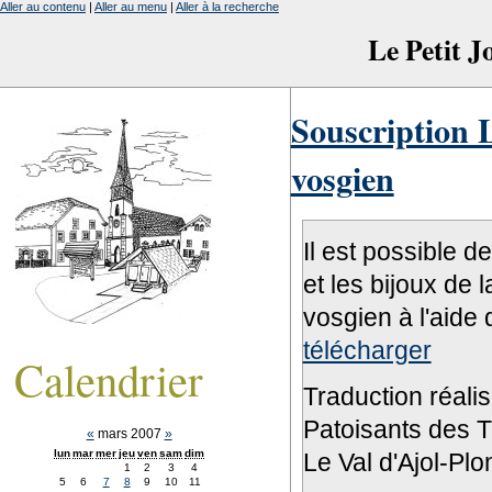
Aller au contenu
|
Aller au menu
|
Aller à la recherche
Le Petit 
Souscription L
vosgien
Il est possible d
et les bijoux de 
vosgien à l'aide 
télécharger
Calendrier
Traduction réali
Patoisants des Tr
«
mars 2007
»
lun
mar
mer
jeu
ven
sam
dim
Le Val d'Ajol-Pl
1
2
3
4
5
6
7
8
9
10
11