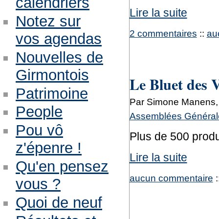
calendriers
Lire la suite
Notez sur
2 commentaires
::
au
vos agendas
Nouvelles de
Girmontois
Le Bluet des V
Patrimoine
Par Simone Manens, 
People
Assemblées Générale
Pou vô
Plus de 500 produ
z'épenre !
Lire la suite
Qu'en pensez
aucun commentaire
:
vous ?
Quoi de neuf