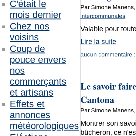
C'était le
Par Simone Manens, j
mois dernier
intercommunales
Chez nos
Valable pour tout
voisins
Lire la suite
Coup de
aucun commentaire
:
pouce envers
nos
commerçants
Le savoir fair
et artisans
Cantona
Effets et
Par Simone Manens, 
annonces
Montrer son savoir
météorologiques
bûcheron, ce n'est