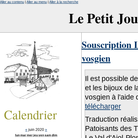
Aller au contenu
|
Aller au menu
|
Aller à la recherche
Le Petit Jo
Souscription L
vosgien
Il est possible d
et les bijoux de 
vosgien à l'aide 
télécharger
Calendrier
Traduction réali
Patoisants des Tr
«
juin 2020
»
lun
mar
mer
jeu
ven
sam
dim
Le Val d'Ajol-Pl