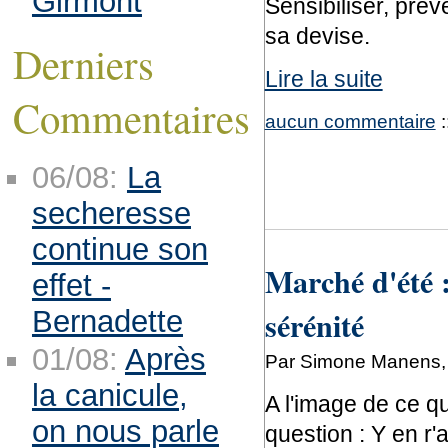
Girmont
Sensibiliser, prév
sa devise.
Derniers
Lire la suite
Commentaires
aucun commentaire
:
06/08:
La
secheresse
continue son
Marché d'été :
effet -
sérénité
Bernadette
01/08:
Après
Par Simone Manens, 
la canicule,
A l'image de ce qu
on nous parle
question : Y en r'