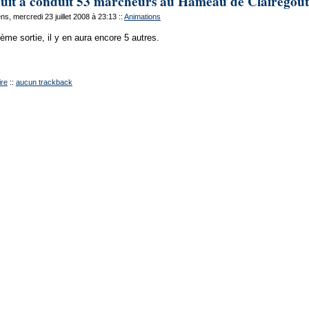
uit a conduit 53 marcheurs au Hameau de Clairegout
s, mercredi 23 juillet 2008 à 23:13
::
Animations
ième sortie, il y en aura encore 5 autres.
re
::
aucun trackback