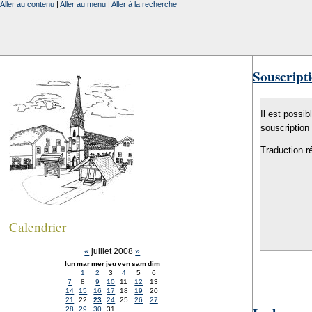
Aller au contenu
|
Aller au menu
|
Aller à la recherche
Souscripti
Il est possib
souscription
Traduction r
Calendrier
«
juillet 2008
»
lun
mar
mer
jeu
ven
sam
dim
1
2
3
4
5
6
7
8
9
10
11
12
13
14
15
16
17
18
19
20
21
22
23
24
25
26
27
28
29
30
31