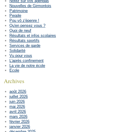
Notez sur vos agendas
Nouvelles de Girmontois
Patrimoine
People
Pou vô z'épenre !
Qu'en pensez vous ?
Quoi de neuf
Résultats et infos scolaires
Résultats sportifs
Services de garde
Solidarité
Vu pour vous
L'après confinement
La vie de notre école
Ecole
Archives
août 2026
juillet 2026
juin 2026
mai 2026
avril 2026
mars 2026
février 2026
janvier 2026
décembre 2025