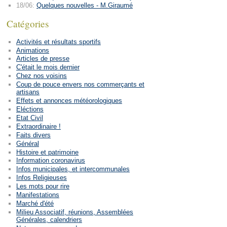
18/06:
Quelques nouvelles - M.Giraumé
Catégories
Activités et résultats sportifs
Animations
Articles de presse
C'était le mois dernier
Chez nos voisins
Coup de pouce envers nos commerçants et
artisans
Effets et annonces météorologiques
Eléctions
Etat Civil
Extraordinaire !
Faits divers
Général
Histoire et patrimoine
Information coronavirus
Infos municipales, et intercommunales
Infos Religieuses
Les mots pour rire
Manifestations
Marché d'été
Milieu Associatif, réunions, Assemblées
Générales, calendriers