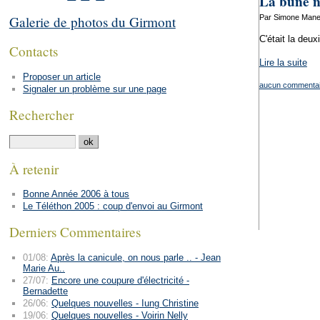
La bune n
Par Simone Manen
Galerie de photos du Girmont
C'était la deux
Contacts
Lire la suite
Proposer un article
aucun commentai
Signaler un problème sur une page
Rechercher
À retenir
Bonne Année 2006 à tous
Le Téléthon 2005 : coup d'envoi au Girmont
Derniers Commentaires
01/08:
Après la canicule, on nous parle .. - Jean
Marie Au..
27/07:
Encore une coupure d'électricité -
Bernadette
26/06:
Quelques nouvelles - Iung Christine
19/06:
Quelques nouvelles - Voirin Nelly