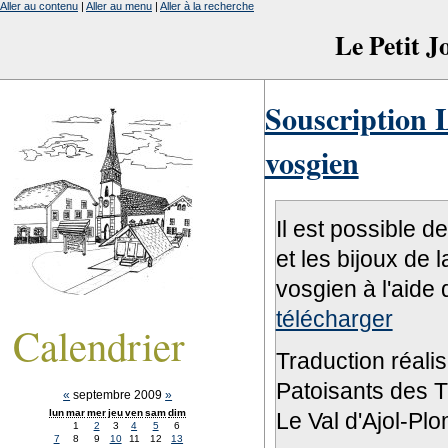
Aller au contenu
|
Aller au menu
|
Aller à la recherche
Le Petit 
Souscription L
vosgien
Il est possible d
et les bijoux de 
vosgien à l'aide 
télécharger
Calendrier
Traduction réali
Patoisants des Tr
«
septembre 2009
»
lun
mar
mer
jeu
ven
sam
dim
Le Val d'Ajol-Pl
1
2
3
4
5
6
7
8
9
10
11
12
13