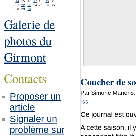
14
15
16
17
18
19
20
21
22
23
24
25
26
27
28
29
30
Galerie de
photos du
Girmont
Contacts
Coucher de sol
Par Simone Manens, 
Proposer un
rss
article
Ce journal est ouv
Signaler un
A cette saison, il 
problème sur