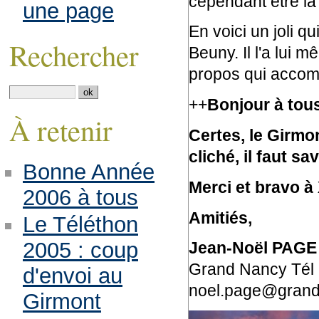
cependant être là
une page
En voici un joli q
Rechercher
Beuny. Il l'a lui
propos qui accom
++
Bonjour à tous
À retenir
Certes, le Girmo
cliché, il faut s
Bonne Année
Merci et bravo à 
2006 à tous
Amitiés,
Le Téléthon
2005 : coup
Jean-Noël PAGE
Grand Nancy Tél 
d'envoi au
noel.page@grand
Girmont