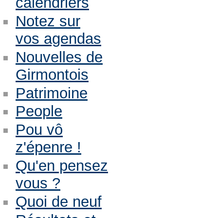
calendriers
Notez sur
vos agendas
Nouvelles de
Girmontois
Patrimoine
People
Pou vô
z'épenre !
Qu'en pensez
vous ?
Quoi de neuf