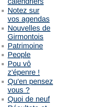
calendriers
Notez sur
vos agendas
Nouvelles de
Girmontois
Patrimoine
People
Pou vô
z'épenre !
Qu'en pensez
vous ?
Quoi de neuf