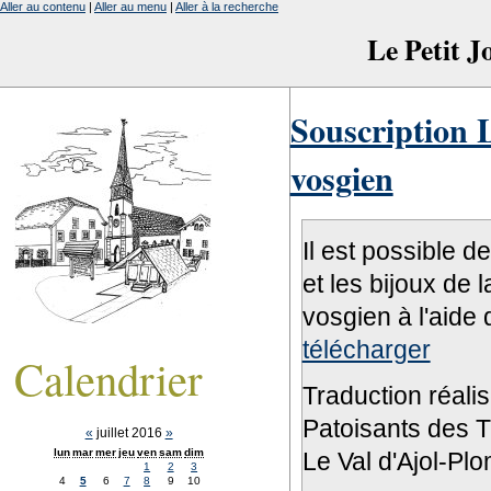
Aller au contenu
|
Aller au menu
|
Aller à la recherche
Le Petit 
Souscription L
vosgien
Il est possible d
et les bijoux de 
vosgien à l'aide 
télécharger
Calendrier
Traduction réali
Patoisants des Tr
«
juillet 2016
»
lun
mar
mer
jeu
ven
sam
dim
Le Val d'Ajol-Pl
1
2
3
4
5
6
7
8
9
10