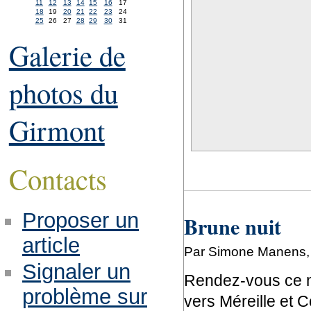
11
12
13
14
15
16
17
18
19
20
21
22
23
24
25
26
27
28
29
30
31
Galerie de
photos du
Girmont
Contacts
Proposer un
Brune nuit
article
Par Simone Manens, m
Signaler un
Rendez-vous ce me
problème sur
vers Méreille et C