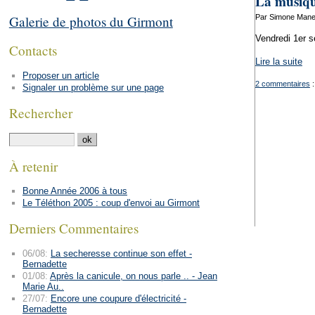
La musiqu
Par Simone Mane
Galerie de photos du Girmont
Vendredi 1er s
Contacts
Lire la suite
Proposer un article
2 commentaires
:
Signaler un problème sur une page
Rechercher
À retenir
Bonne Année 2006 à tous
Le Téléthon 2005 : coup d'envoi au Girmont
Derniers Commentaires
06/08:
La secheresse continue son effet -
Bernadette
01/08:
Après la canicule, on nous parle .. - Jean
Marie Au..
27/07:
Encore une coupure d'électricité -
Bernadette