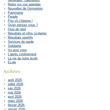
Générales, calendriers
Notez sur vos agendas
Nouvelles de Girmontois
Patrimoine
People
Pou vô z'épenre !
Qu'en pensez vous ?
Quoi de neuf
Résultats et infos scolaires
Résultats sportifs
Services de garde
Solidarité
Vu pour vous
L'après confinement
La vie de notre école
Ecole
Archives
août 2026
juillet 2026
juin 2026
mai 2026
avril 2026
mars 2026
février 2026
janvier 2026