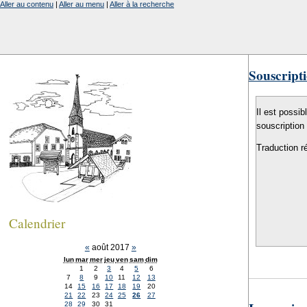
Aller au contenu
|
Aller au menu
|
Aller à la recherche
Souscripti
Il est possib
souscription
Traduction r
Calendrier
«
août 2017
»
lun
mar
mer
jeu
ven
sam
dim
1
2
3
4
5
6
7
8
9
10
11
12
13
14
15
16
17
18
19
20
21
22
23
24
25
26
27
28
29
30
31