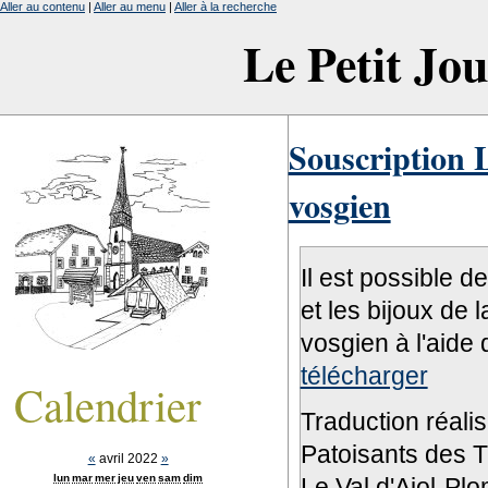
Aller au contenu
|
Aller au menu
|
Aller à la recherche
Le Petit Jo
Souscription L
vosgien
Il est possible d
et les bijoux de 
vosgien à l'aide 
télécharger
Calendrier
Traduction réali
Patoisants des Tr
«
avril 2022
»
lun
mar
mer
jeu
ven
sam
dim
Le Val d'Ajol-Pl