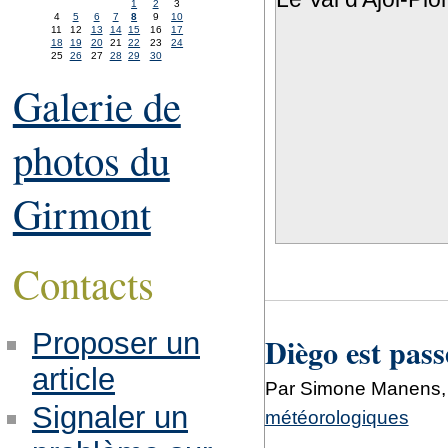
1
2
3
4
5
6
7
8
9
10
11
12
13
14
15
16
17
18
19
20
21
22
23
24
25
26
27
28
29
30
Galerie de
photos du
Girmont
Contacts
Proposer un
Diègo est pass
article
Par Simone Manens, 
Signaler un
météorologiques