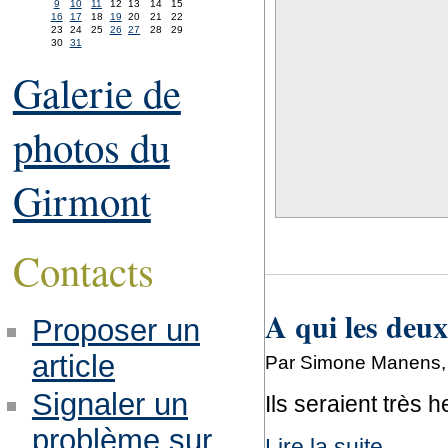
9
10
11
12
13
14
15
16
17
18
19
20
21
22
23
24
25
26
27
28
29
30
31
Galerie de
photos du
Girmont
Contacts
A qui les deux
Proposer un
article
Par Simone Manens, j
Signaler un
Ils seraient très 
problème sur
Lire la suite