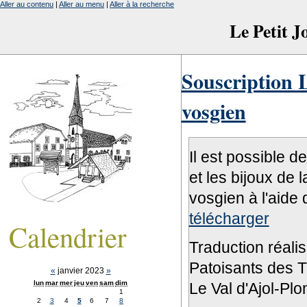
Aller au contenu
|
Aller au menu
|
Aller à la recherche
Le Petit 
Souscription L
vosgien
Il est possible d
et les bijoux de 
vosgien à l'aide 
télécharger
Calendrier
Traduction réali
Patoisants des Tr
«
janvier 2023
»
lun
mar
mer
jeu
ven
sam
dim
Le Val d'Ajol-Pl
1
2
3
4
5
6
7
8