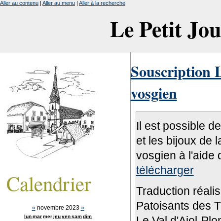
Aller au contenu
|
Aller au menu
|
Aller à la recherche
Le Petit Jo
Souscription L
vosgien
Il est possible d
et les bijoux de 
vosgien à l'aide 
télécharger
Calendrier
Traduction réali
Patoisants des Tr
«
novembre 2023
»
lun
mar
mer
jeu
ven
sam
dim
Le Val d'Ajol-Pl