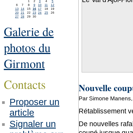
1
2
3
4
5
6
7
8
9
10
11
12
13
14
15
16
17
18
19
20
21
22
23
24
25
26
27
28
29
30
Galerie de
photos du
Girmont
Contacts
Nouvelle coup
Par Simone Manens, 
Proposer un
Rétablissement ve
article
Signaler un
De nouvelles rafal
coupé jusque quan