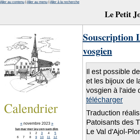
Aller au contenu
|
Aller au menu
|
Aller à la recherche
Le Petit 
Souscription L
vosgien
Il est possible d
et les bijoux de 
vosgien à l'aide 
télécharger
Calendrier
Traduction réali
Patoisants des Tr
«
novembre 2023
»
lun
mar
mer
jeu
ven
sam
dim
Le Val d'Ajol-Pl
1
2
3
4
5
6
7
8
9
10
11
12