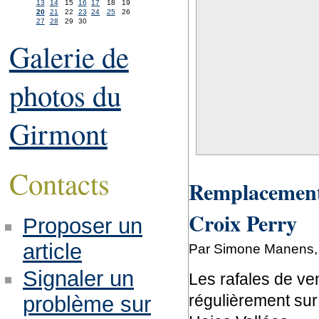
13
14
15
16
17
18
19
20
21
22
23
24
25
26
27
28
29
30
Galerie de
photos du
Girmont
Contacts
Remplacement 
Croix Perry
Proposer un
article
Par Simone Manens, 
Signaler un
Les rafales de ve
régulièrement sur 
problème sur