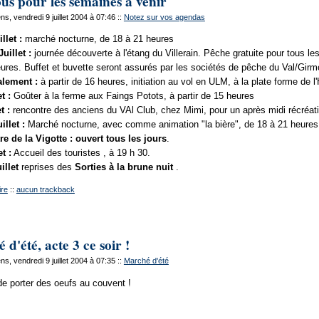
us pour les semaines à venir
, vendredi 9 juillet 2004 à 07:46
::
Notez sur vos agendas
llet :
marché nocturne, de 18 à 21 heures
uillet :
journée découverte à l'étang du Villerain. Pêche gratuite pour tous l
ures. Buffet et buvette seront assurés par les sociétés de pêche du Val/Girm
lement :
à partir de 16 heures, initiation au vol en ULM, à la plate forme de l'
t :
Goûter à la ferme aux Faings Potots, à partir de 15 heures
t :
rencontre des anciens du VAl Club, chez Mimi, pour un après midi récréati
illet :
Marché nocturne, avec comme animation "la bière", de 18 à 21 heures
e de la Vigotte : ouvert tous les jours
.
t :
Accueil des touristes , à 19 h 30.
illet
reprises des
Sorties à la brune nuit
.
re
::
aucun trackback
d'été, acte 3 ce soir !
, vendredi 9 juillet 2004 à 07:35
::
Marché d'été
de porter des oeufs au couvent !