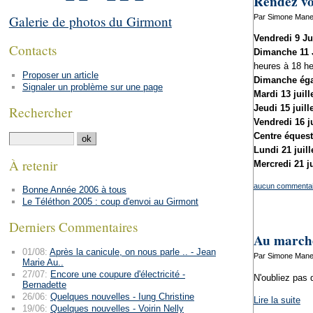
Rendez vo
Par Simone Manens
Galerie de photos du Girmont
Vendredi 9 Jui
Contacts
Dimanche 11 J
heures à 18 he
Proposer un article
Dimanche éga
Signaler un problème sur une page
Mardi 13 juille
Jeudi 15 juille
Rechercher
Vendredi 16 ju
Centre équestr
Lundi 21 juille
À retenir
Mercredi 21 ju
aucun commentai
Bonne Année 2006 à tous
Le Téléthon 2005 : coup d'envoi au Girmont
Derniers Commentaires
Au marché 
01/08:
Après la canicule, on nous parle .. - Jean
Par Simone Manens
Marie Au..
27/07:
Encore une coupure d'électricité -
N'oubliez pas 
Bernadette
26/06:
Quelques nouvelles - Iung Christine
Lire la suite
19/06:
Quelques nouvelles - Voirin Nelly