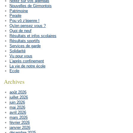
Notez sur vos agendas
Nouvelles de Girmontois
Patrimoine
People
Pou vô z'épenre !
Qu'en pensez vous ?
Quoi de neuf
Résultats et infos scolaires
Résultats sportifs
Services de garde
Solidarité
Vu pour vous
L'après confinement
La vie de notre école
Ecole
Archives
août 2026
juillet 2026
juin 2026
mai 2026
avril 2026
mars 2026
février 2026
janvier 2026
décembre 2025