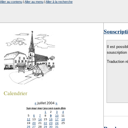
Aller au contenu
|
Aller au menu
|
Aller à la recherche
Souscripti
Il est possib
souscription
Traduction r
Calendrier
«
juillet 2004
»
lun
mar
mer
jeu
ven
sam
dim
1
2
3
4
5
6
7
8
9
10
11
12
13
14
15
16
17
18
19
20
21
22
23
24
25
26
27
28
29
30
31