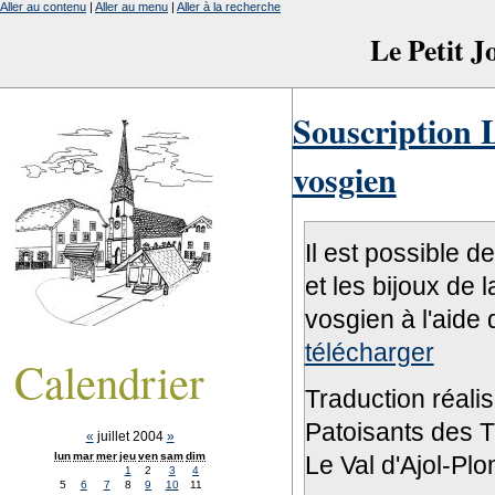
Aller au contenu
|
Aller au menu
|
Aller à la recherche
Le Petit 
Souscription L
vosgien
Il est possible d
et les bijoux de 
vosgien à l'aide 
télécharger
Calendrier
Traduction réali
Patoisants des Tr
«
juillet 2004
»
lun
mar
mer
jeu
ven
sam
dim
Le Val d'Ajol-Pl
1
2
3
4
5
6
7
8
9
10
11