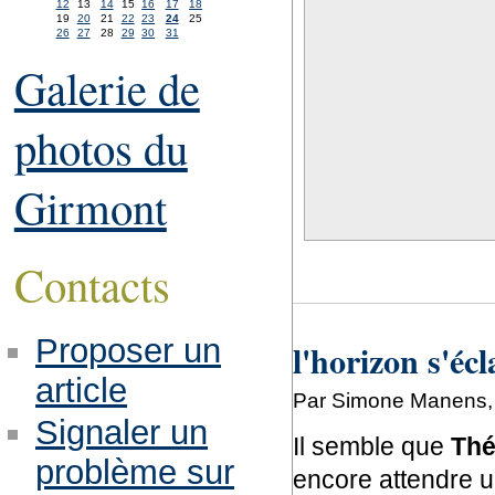
12
13
14
15
16
17
18
19
20
21
22
23
24
25
26
27
28
29
30
31
Galerie de
photos du
Girmont
Contacts
Proposer un
l'horizon s'écl
article
Par Simone Manens, s
Signaler un
Il semble que
Thé
problème sur
encore attendre un