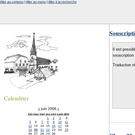
Aller au contenu
|
Aller au menu
|
Aller à la recherche
Souscripti
Il est possib
souscription
Traduction r
Calendrier
«
juin 2006
»
lun
mar
mer
jeu
ven
sam
dim
1
2
3
4
5
6
7
8
9
10
11
12
13
14
15
16
17
18
19
20
21
22
23
24
25
26
27
28
29
30