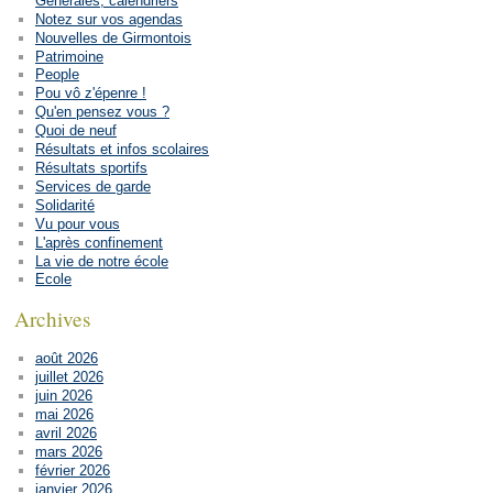
Générales, calendriers
Notez sur vos agendas
Nouvelles de Girmontois
Patrimoine
People
Pou vô z'épenre !
Qu'en pensez vous ?
Quoi de neuf
Résultats et infos scolaires
Résultats sportifs
Services de garde
Solidarité
Vu pour vous
L'après confinement
La vie de notre école
Ecole
Archives
août 2026
juillet 2026
juin 2026
mai 2026
avril 2026
mars 2026
février 2026
janvier 2026