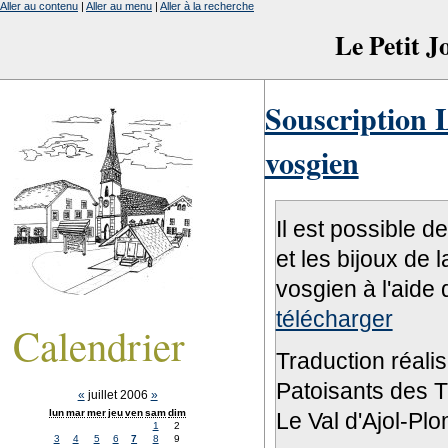
Aller au contenu
|
Aller au menu
|
Aller à la recherche
Le Petit 
Souscription L
vosgien
Il est possible d
et les bijoux de 
vosgien à l'aide 
télécharger
Calendrier
Traduction réali
Patoisants des Tr
«
juillet 2006
»
lun
mar
mer
jeu
ven
sam
dim
Le Val d'Ajol-Pl
1
2
3
4
5
6
7
8
9