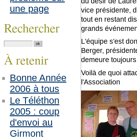
du désir de Laure
une page
vice présidente, d
tout en restant d
Rechercher
grands événemen
L'équipe s'est don
Berger, présidente
À retenir
demeure toujours 
Voilà de quoi att
Bonne Année
l'Association
2006 à tous
Le Téléthon
2005 : coup
d'envoi au
Girmont