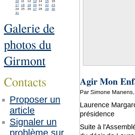
10
11
12
13
14
15
16
17
18
19
20
21
22
23
24
25
26
27
28
29
30
31
Galerie de
photos du
Girmont
Contacts
Agir Mon Enfa
Par Simone Manens, v
Proposer un
Laurence Margaro
article
présidence
Signaler un
Suite à l'Assemblé
problème sur